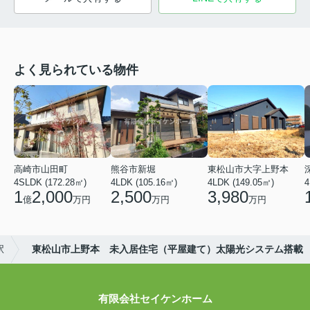
よく見られている物件
高崎市山田町
熊谷市新堀
東松山市大字上野本
4SLDK (172.28㎡)
4LDK (105.16㎡)
4LDK (149.05㎡)
4
1
2,000
2,500
3,980
億
万円
万円
万円
駅
東松山市上野本 未入居住宅（平屋建て）太陽光システム搭載
有限会社セイケンホーム