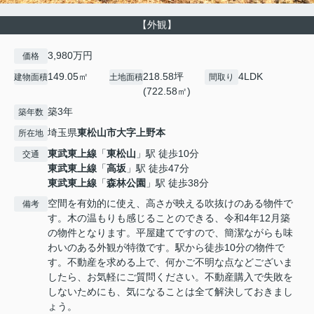
【外観】
3,980万円
価格
149.05㎡
218.58坪
4LDK
建物面積
土地面積
間取り
(722.58㎡)
築3年
築年数
埼玉県
東松山市
大字上野本
所在地
東武東上線
「
東松山
」駅 徒歩10分
交通
東武東上線
「
高坂
」駅 徒歩47分
東武東上線
「
森林公園
」駅 徒歩38分
空間を有効的に使え、高さが映える吹抜けのある物件で
備考
す。木の温もりも感じることのできる、令和4年12月築
の物件となります。平屋建てですので、簡潔ながらも味
わいのある外観が特徴です。駅から徒歩10分の物件で
す。不動産を求める上で、何かご不明な点などございま
したら、お気軽にご質問ください。不動産購入で失敗を
しないためにも、気になることは全て解決しておきまし
ょう。