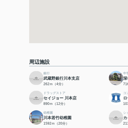
周辺施設
銀行
中
武蔵野銀行川本支店
深
262ｍ（4分）
7
ドラッグストア
コ
セイジョー 川本店
ロ
890ｍ（12分）
1
幼稚園
シ
川本若竹幼稚園
カ
1592ｍ（20分）
2