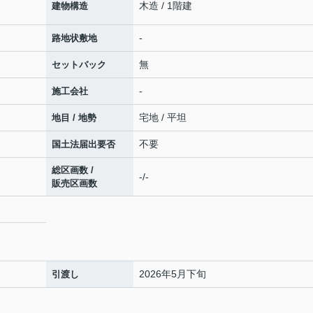
木造 / 1階建
建物構造
-
路地状敷地
無
セットバック
-
施工会社
宅地 / 平坦
地目 / 地勢
不要
国土法届出要否
総区画数 /
-/-
販売区画数
2026年5月下旬
引渡し