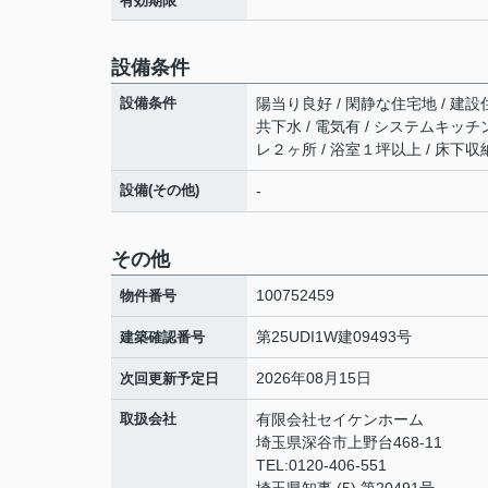
有効期限
設備条件
設備条件
陽当り良好 / 閑静な住宅地 / 建設
共下水 / 電気有 / システムキッチ
レ２ヶ所 / 浴室１坪以上 / 床下収
設備(その他)
-
その他
100752459
物件番号
第25UDI1W建09493号
建築確認番号
2026年08月15日
次回更新予定日
取扱会社
有限会社セイケンホーム
埼玉県深谷市上野台468-11
TEL:0120-406-551