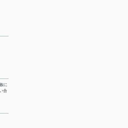
族に
い合