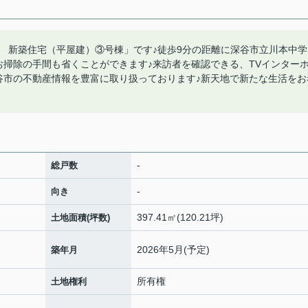
 新築住宅（平屋建）③号棟」です♪徒歩9分の距離に深谷市立川本中学
お掃除の手間も省くことができます♪来訪者を確認できる、TVインター
谷市の不動産情報を豊富に取り扱っております♪新天地で新たな生活をお
-
総戸数
-
向き
397.41㎡(120.21坪)
土地面積(坪数)
2026年5月(予定)
築年月
所有権
土地権利