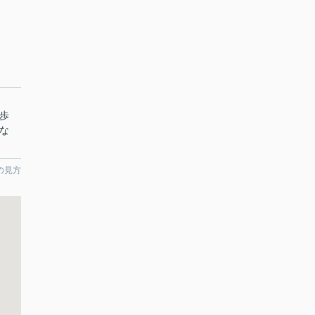
歩
な
の見方