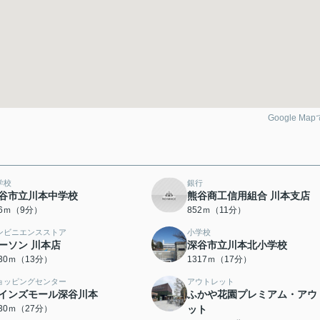
Google Ma
学校
銀行
谷市立川本中学校
熊谷商工信用組合 川本支店
16ｍ（9分）
852ｍ（11分）
ンビニエンスストア
小学校
ーソン 川本店
深谷市立川本北小学校
030ｍ（13分）
1317ｍ（17分）
ョッピングセンター
アウトレット
インズモール深谷川本
ふかや花園プレミアム・アウ
130ｍ（27分）
ット