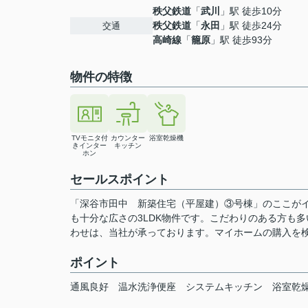
秩父鉄道
「
武川
」駅 徒歩10分
秩父鉄道
「
永田
」駅 徒歩24分
交通
高崎線
「
籠原
」駅 徒歩93分
物件の特徴
TVモニタ付
カウンター
浴室乾燥機
きインター
キッチン
ホン
セールスポイント
「深谷市田中 新築住宅（平屋建）③号棟」のここがイ
も十分な広さの3LDK物件です。こだわりのある方も
わせは、当社が承っております。マイホームの購入を
ポイント
通風良好
温水洗浄便座
システムキッチン
浴室乾