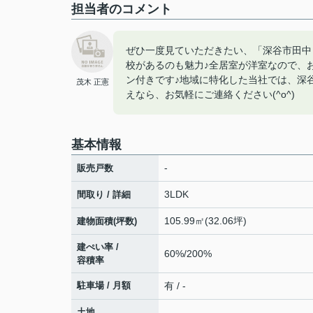
担当者のコメント
ぜひ一度見ていただきたい、「深谷市田中
校があるのも魅力♪全居室が洋室なので、
ン付きです♪地域に特化した当社では、深
茂木 正憲
えなら、お気軽にご連絡ください(^o^)
基本情報
-
販売戸数
3LDK
間取り / 詳細
105.99㎡(32.06坪)
建物面積(坪数)
建ぺい率 /
60%/200%
容積率
駐車場 / 月額
有 / -
土地