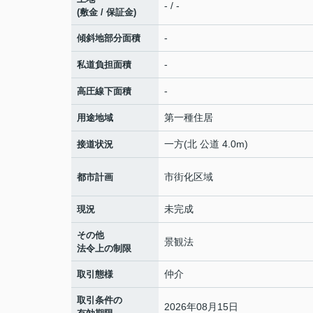
- / -
(敷金 / 保証金)
-
傾斜地部分面積
-
私道負担面積
-
高圧線下面積
第一種住居
用途地域
一方(北 公道 4.0m)
接道状況
市街化区域
都市計画
未完成
現況
その他
景観法
法令上の制限
仲介
取引態様
取引条件の
2026年08月15日