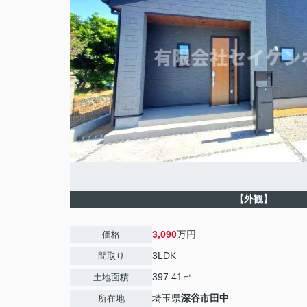
【外観】
3,090
万円
価格
3LDK
間取り
397.41㎡
土地面積
埼玉県
深谷市
田中
所在地