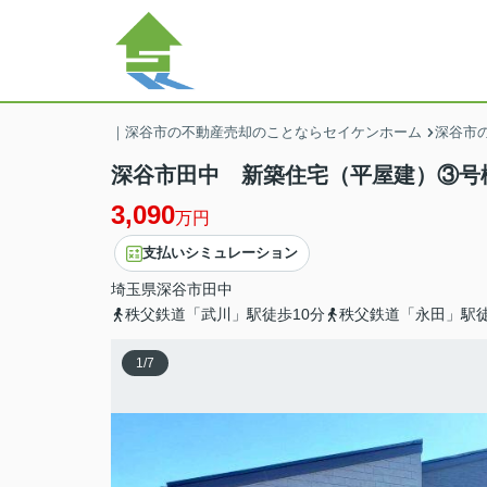
｜深谷市の不動産売却のことならセイケンホーム
深谷市の
深谷市田中 新築住宅（平屋建）③号
3,090
万円
支払いシミュレーション
埼玉県
深谷市
田中
秩父鉄道「武川」駅徒歩10分
秩父鉄道「永田」駅徒
1
/
7