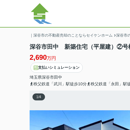
｜深谷市の不動産売却のことならセイケンホーム
深谷市の
深谷市田中 新築住宅（平屋建）②号
2,690
万円
支払いシミュレーション
埼玉県
深谷市
田中
秩父鉄道「武川」駅徒歩10分
秩父鉄道「永田」駅徒
1
/
4