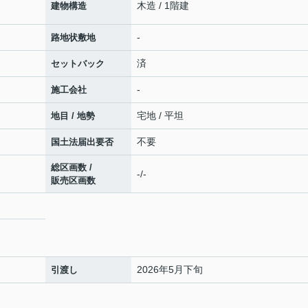
木造 / 1階建
建物構造
-
路地状敷地
済
セットバック
-
施工会社
宅地 / 平坦
地目 / 地勢
不要
国土法届出要否
総区画数 /
-/-
販売区画数
2026年5月下旬
引渡し