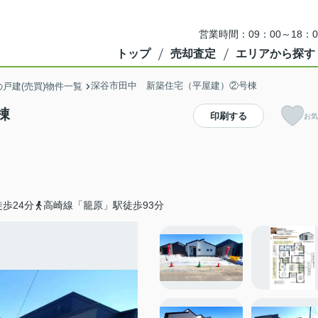
営業時間：09：00～18
トップ
売却査定
エリアから探す
深谷市田中 新築住宅（平屋建）②号棟
戸建(売買)物件一覧
棟
印刷する
お気
歩24分
高崎線「籠原」駅徒歩93分