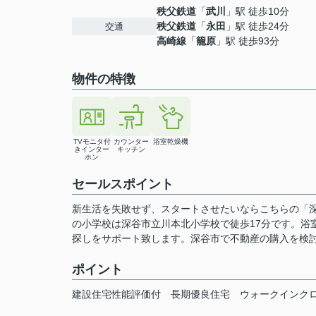
秩父鉄道
「
武川
」駅 徒歩10分
秩父鉄道
「
永田
」駅 徒歩24分
交通
高崎線
「
籠原
」駅 徒歩93分
物件の特徴
TVモニタ付
カウンター
浴室乾燥機
きインター
キッチン
ホン
セールスポイント
新生活を失敗せず、スタートさせたいならこちらの「
の小学校は深谷市立川本北小学校で徒歩17分です。浴
探しをサポート致します。深谷市で不動産の購入を検
ポイント
建設住宅性能評価付
長期優良住宅
ウォークインク