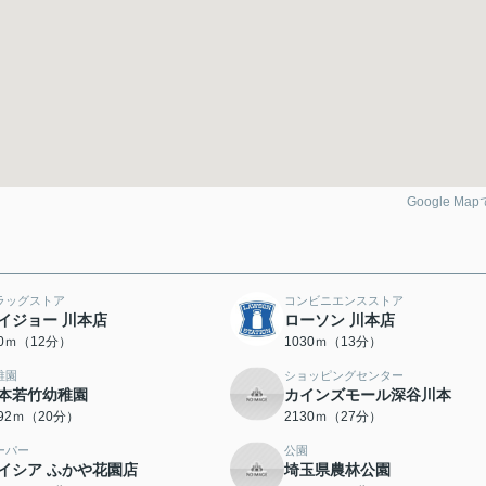
Google Ma
ラッグストア
コンビニエンスストア
イジョー 川本店
ローソン 川本店
90ｍ（12分）
1030ｍ（13分）
稚園
ショッピングセンター
本若竹幼稚園
カインズモール深谷川本
592ｍ（20分）
2130ｍ（27分）
ーパー
公園
イシア ふかや花園店
埼玉県農林公園