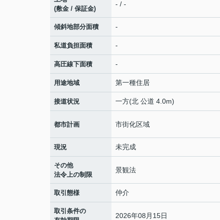
- / -
(敷金 / 保証金)
-
傾斜地部分面積
-
私道負担面積
-
高圧線下面積
第一種住居
用途地域
一方(北 公道 4.0m)
接道状況
市街化区域
都市計画
未完成
現況
その他
景観法
法令上の制限
仲介
取引態様
取引条件の
2026年08月15日