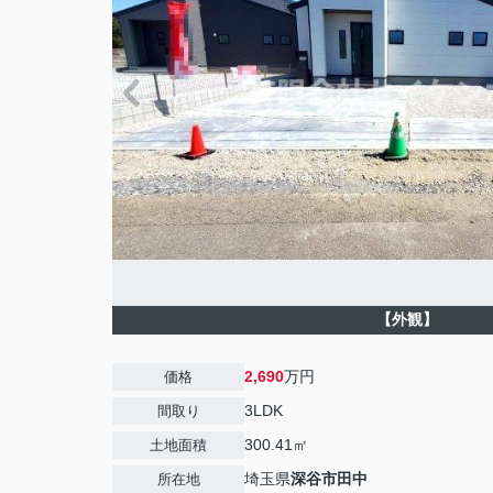
【外観】
2,690
万円
価格
3LDK
間取り
300.41㎡
土地面積
埼玉県
深谷市
田中
所在地