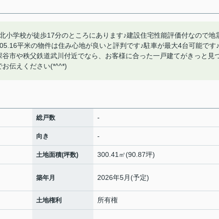
北小学校が徒歩17分のところにあります♪建設住宅性能評価付なので地
05.16平米の物件は住み心地が良いと評判です♪駐車が最大4台可能です
深谷市や秩父鉄道武川付近でなら、お客様に合った一戸建てがきっと見
伝えください(*^^*)
-
総戸数
-
向き
300.41㎡(90.87坪)
土地面積(坪数)
2026年5月(予定)
築年月
所有権
土地権利