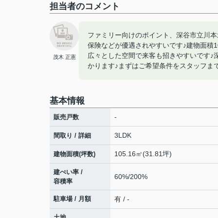
担当者のコメント
ファミリー向けのポイント、深谷市立川本
保険などが優遇されやすいです♪建物面積1
広々とした空間で来客も招きやすいです♪
茂木 正憲
かります♪まずはご希望条件をスタッフまでお
基本情報
-
販売戸数
3LDK
間取り / 詳細
105.16㎡(31.81坪)
建物面積(坪数)
建ぺい率 /
60%/200%
容積率
駐車場 / 月額
有 / -
土地