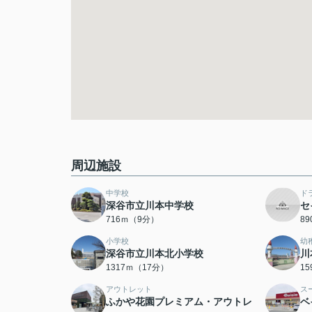
周辺施設
中学校
ド
深谷市立川本中学校
セ
716ｍ（9分）
8
小学校
幼
深谷市立川本北小学校
川
1317ｍ（17分）
1
アウトレット
ス
ふかや花園プレミアム・アウトレ
ベ