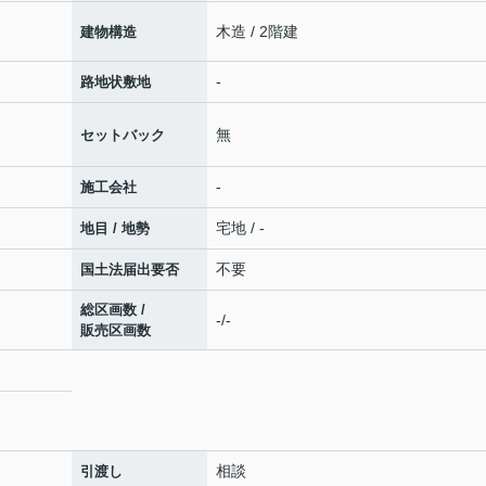
木造 / 2階建
建物構造
-
路地状敷地
無
セットバック
-
施工会社
宅地 / -
地目 / 地勢
不要
国土法届出要否
総区画数 /
-/-
販売区画数
相談
引渡し