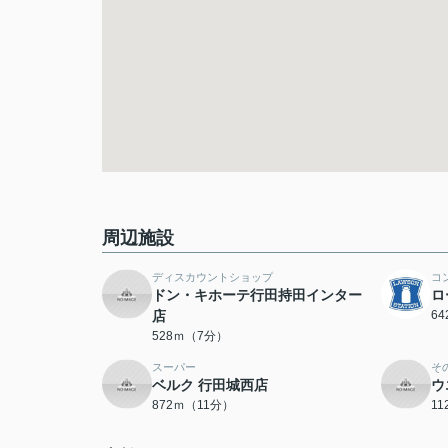
周辺施設
ディスカウントショップ
コ
ドン・キホーテ行田持田インター
ロ
店
6
528ｍ（7分）
スーパー
そ
ベルク 行田城西店
ウ
872ｍ（11分）
1