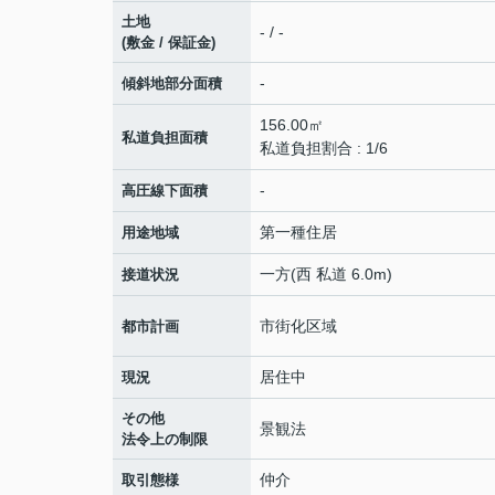
土地
- / -
(敷金 / 保証金)
-
傾斜地部分面積
156.00㎡
私道負担面積
私道負担割合 : 1/6
-
高圧線下面積
第一種住居
用途地域
一方(西 私道 6.0m)
接道状況
市街化区域
都市計画
居住中
現況
その他
景観法
法令上の制限
仲介
取引態様