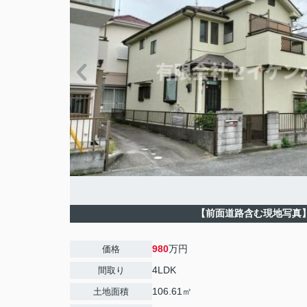
【前面道路含む現地写真
980
万円
価格
4LDK
間取り
106.61㎡
土地面積