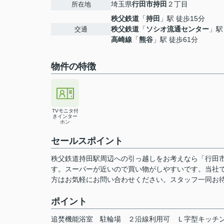
埼玉県
行田市
持田
２丁目
所在地
秩父鉄道
「
持田
」駅 徒歩15分
秩父鉄道
「
ソシオ流通センター
」駅
交通
高崎線
「
熊谷
」駅 徒歩61分
物件の特徴
TVモニタ付
きインター
ホン
セールスポイント
秩父鉄道持田駅周辺への引っ越しをお考えなら「行田
す。スーパーが近いので買い物がしやすいです。当社
方はお気軽にお問い合わせください。スタッフ一同お
ポイント
追焚機能浴室
駐輪場
２沿線利用可
Ｌ字型キッチ