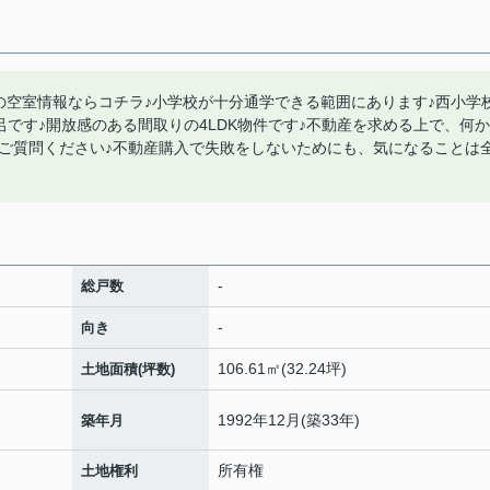
空室情報ならコチラ♪小学校が十分通学できる範囲にあります♪西小学
呂です♪開放感のある間取りの4LDK物件です♪不動産を求める上で、何か
ご質問ください♪不動産購入で失敗をしないためにも、気になることは
-
総戸数
-
向き
106.61㎡(32.24坪)
土地面積(坪数)
1992年12月(築33年)
築年月
所有権
土地権利