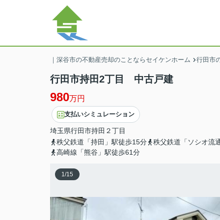
｜深谷市の不動産売却のことならセイケンホーム
行田市の
行田市持田2丁目 中古戸建
980
万円
支払いシミュレーション
埼玉県
行田市
持田
２丁目
秩父鉄道「持田」駅徒歩15分
秩父鉄道「ソシオ流通
高崎線「熊谷」駅徒歩61分
1
/
15