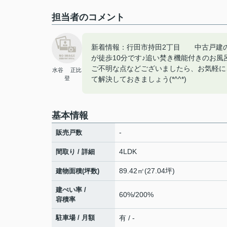
担当者のコメント
新着情報：行田市持田2丁目 中古戸建の
が徒歩10分です♪追い焚き機能付きのお風
ご不明な点などございましたら、お気軽に
水谷 正比
登
て解決しておきましょう(*^^*)
基本情報
-
販売戸数
4LDK
間取り / 詳細
89.42㎡(27.04坪)
建物面積(坪数)
建ぺい率 /
60%/200%
容積率
駐車場 / 月額
有 / -