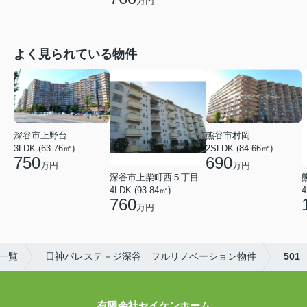
万円
よく見られている物件
深谷市上野台
熊谷市村岡
3LDK (63.76㎡)
2SLDK (84.66㎡)
750
690
万円
万円
深谷市上柴町西５丁目
4LDK (93.84㎡)
4
760
万円
件一覧
日神パレステ－ジ深谷 フルリノベーション物件
501
有限会社セイケンホーム