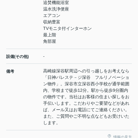
追焚機能浴室
温水洗浄便座
エアコン
収納豊富
TVモニタ付インターホン
最上階
角部屋
-
設備(その他)
高崎線深谷駅周辺への引っ越しをお考えなら
備考
「日神パレステ－ジ深谷 フルリノベーショ
ン物件」。深谷市立深谷西小学校が通学範囲
内、学校まで徒歩12分。駅から徒歩9分圏内
の物件です。当社はお客様の住まい探しをお
手伝いします。こだわりやご要望などがあれ
ば、メール又はお電話にてご連絡ください。
また、ご質問やご不明な点などもお受けいた
します。
情報の見方