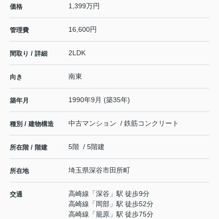
1,399万円
価格
16,600円
管理費
2LDK
間取り / 詳細
南東
向き
1990年9月 (築35年)
築年月
中古マンション / 鉄筋コンクリート
種別 / 建物構造
5階 / 5階建
所在階 / 階建
埼玉県
深谷市
田所町
所在地
高崎線
「
深谷
」駅 徒歩9分
交通
高崎線
「
岡部
」駅 徒歩52分
高崎線
「
籠原
」駅 徒歩75分