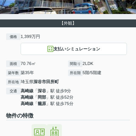
【外観】
1,399万円
価格
支払いシミュレーション
70.76㎡
2LDK
面積
間取り
築35年
5階/5階建
築年数
所在階
埼玉県
深谷市
田所町
所在地
高崎線
「
深谷
」駅 徒歩9分
交通
高崎線
「
岡部
」駅 徒歩52分
高崎線
「
籠原
」駅 徒歩75分
物件の特徴