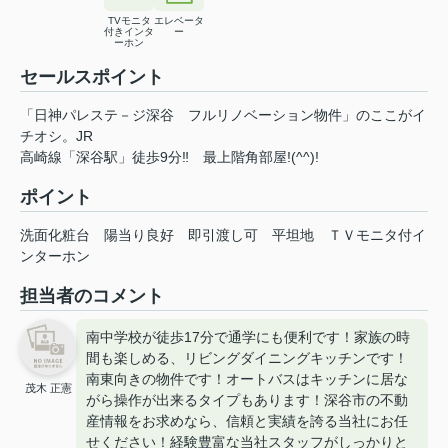
TVモニタ
エレベータ
付きインタ
ー
ーホン
セールスポイント
「日神パレステ－ジ深谷 フルリノベーション物件」のここがイ
チオシ。JR
高崎線「深谷駅」徒歩9分‼ 最上階角部屋!(^^)!
ポイント
洗面化粧台
陽当り良好
即引渡し可
平坦地
ＴＶモニタ付イ
ンターホン
担当者のコメント
南中学校が徒歩17分で通学にも便利です！家族の時
間も楽しめる、リビングダイニングキッチンです！
南東向きの物件です！オートバスはキッチンに居な
茂木 正憲
がら操作が出来るタイプもあります！深谷市の不動
産情報をお求めなら、信頼と実績を誇る当社にお任
せください！経験豊富な当社スタッフがしっかりと