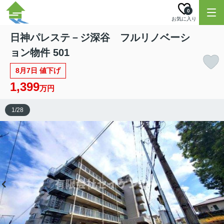
0
お気に入り
日神パレステ－ジ深谷 フルリノベーシ
ョン物件 501
8月7日 値下げ
1,399
万円
1
/
28