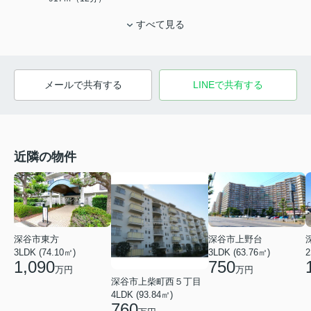
すべて見る
メールで共有する
LINEで共有する
近隣の物件
深谷市上野台
深谷市東方
3LDK (63.76㎡)
3LDK (74.10㎡)
2
750
1,090
万円
万円
深谷市上柴町西５丁目
4LDK (93.84㎡)
760