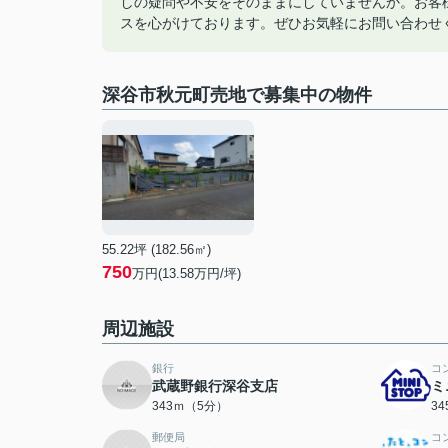
しの疑問や不安をそのままにしていませんか。お客
スを心がけております。ぜひお気軽にお問い合わせ
深谷市秋元町売地で募集中の物件
55.22坪 (182.56㎡)
750
万円(13.58万円/坪)
周辺施設
銀行
コ
武蔵野銀行深谷支店
ミ
343ｍ（5分）
3
郵便局
コ