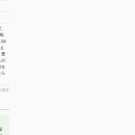
町。
局
56
考え
。豊
んの
細を
たら
の見方
探