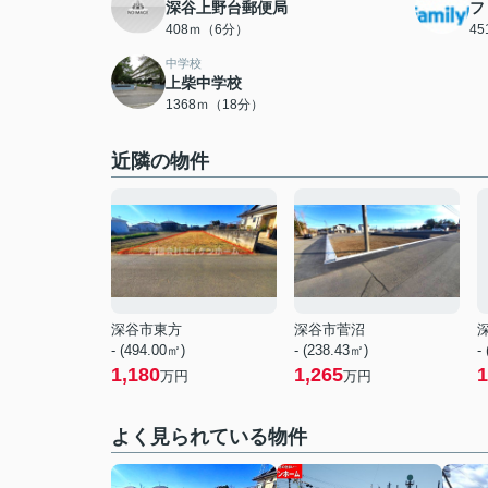
深谷上野台郵便局
フ
408ｍ（6分）
4
中学校
上柴中学校
1368ｍ（18分）
近隣の物件
深谷市東方
深谷市菅沼
- (494.00㎡)
- (238.43㎡)
-
1,180
1,265
1
万円
万円
よく見られている物件