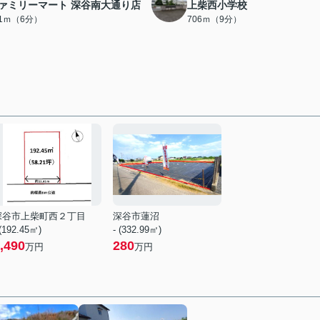
ァミリーマート 深谷南大通り店
上柴西小学校
51ｍ（6分）
706ｍ（9分）
深谷市上柴町西２丁目
深谷市蓮沼
 (192.45㎡)
- (332.99㎡)
,490
280
万円
万円