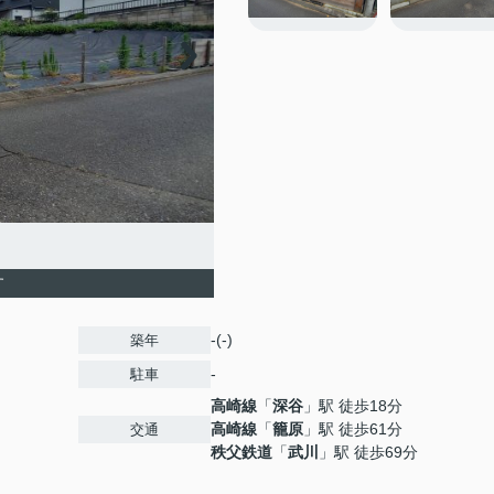
す
-(-)
築年
-
駐車
高崎線
「
深谷
」駅 徒歩18分
高崎線
「
籠原
」駅 徒歩61分
交通
秩父鉄道
「
武川
」駅 徒歩69分