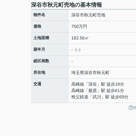
深谷市秋元町売地の基本情報
物件名
深谷市秋元町売地
価格
750万円
土地面積
182.56㎡
築年月
-（-）
総区画数
-
所在地
埼玉県
深谷市
秋元町
交通
高崎線
「
深谷
」駅 徒歩18分
高崎線
「
籠原
」駅 徒歩61分
秩父鉄道
「
武川
」駅 徒歩69分