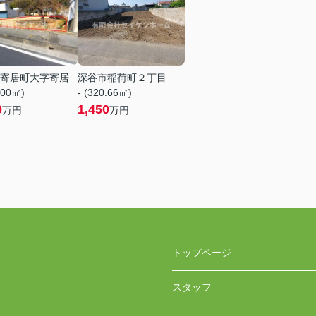
寄居町大字寄居
深谷市稲荷町２丁目
.00㎡)
- (320.66㎡)
0
1,450
万円
万円
トップページ
スタッフ