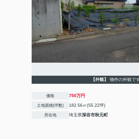
【外観】
物件の外観で
750万円
価格
182.56㎡(55.22坪)
土地面積(坪数)
埼玉県
深谷市
秋元町
所在地