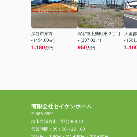
深谷市東方
深谷市上柴町東２丁目
大里郡
- (494.00㎡)
- (197.01㎡)
- (501
1,180
950
1,10
万円
万円
有限会社セイケンホーム
〒366-0801
埼玉県深谷市上野台468-11
営業時間：
09：00～18：00
定休日：
木曜日・第1水曜日・第3水曜日