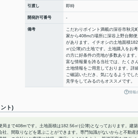
引渡し
即時
開発許可番号
-
備考
こだわりポイント満載の深谷市秋元
家から408mの場所に深谷上野台郵便
があります。イチオシの土地面積182.
㎡(公簿)の土地です。土地購入をお
の方に好条件の売地が多数あります
富な情報量を誇る当社では、たくさ
土地情報をご用意しております。詳
ご確認いただき、気になるようでし
見学をしてみるのもオススメです。
情報
ント)
まで408mです。土地面積は182.56㎡(公簿)となっております。建築
会社、間取りなどを選ぶことができます。専門知識がないからと不動産