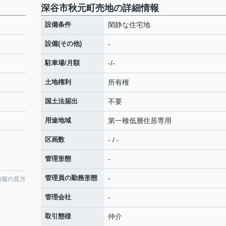
深谷市秋元町売地の詳細情報
設備条件
閑静な住宅地
設備(その他)
-
駐車場/月額
-/-
土地権利
所有権
国土法届出
不要
用途地域
第一種低層住居専用
区画数
- / -
管理形態
-
管理員の勤務形態
-
情報の見方
管理会社
-
取引態様
仲介