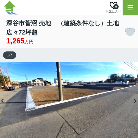
0
お気に入り
深谷市菅沼 売地 （建築条件なし）土地
広々72坪超
1,265
万円
1
/
7