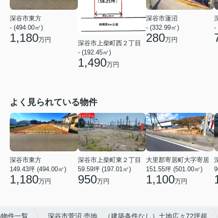
深谷市東方
深谷市蓮沼
- (494.00㎡)
- (332.99㎡)
-
1,180
280
万円
万円
深谷市上柴町西２丁目
- (192.45㎡)
1,490
万円
よく見られている物件
深谷市東方
深谷市上柴町東２丁目
大里郡寄居町大字寄居
149.43坪 (494.00㎡)
59.59坪 (197.01㎡)
9
151.55坪 (501.00㎡)
1,180
950
1,100
万円
万円
万円
)物件一覧
深谷市菅沼 売地 （建築条件なし）土地広々72坪超