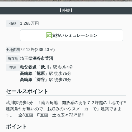
【外観】
1,265万円
価格
支払いシミュレーション
72.12坪(238.43㎡)
土地面積
埼玉県
深谷市
菅沼
所在地
秩父鉄道
「
武川
」駅 徒歩4分
交通
高崎線
「
籠原
」駅 徒歩75分
高崎線
「
深谷
」駅 徒歩78分
セールスポイント
武川駅徒歩4分！！南西角地、開放感のある７２坪超の土地です‼
建築条件が無いので、お好みのハウスメ－カ－で」建築できま
す。 全8区画 F区画・土地広々72坪超‼
ポイント