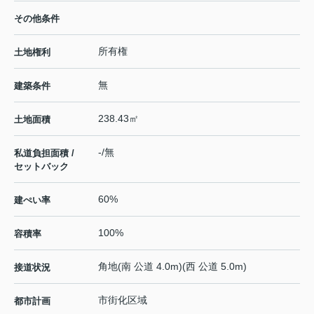
その他条件
所有権
土地権利
無
建築条件
238.43㎡
土地面積
-/無
私道負担面積 /
セットバック
60%
建ぺい率
100%
容積率
角地(南 公道 4.0m)(西 公道 5.0m)
接道状況
市街化区域
都市計画