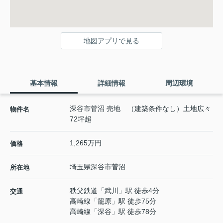
地図アプリで見る
基本情報
詳細情報
周辺環境
深谷市菅沼 売地 （建築条件なし）土地広々
物件名
72坪超
1,265万円
価格
埼玉県
深谷市
菅沼
所在地
秩父鉄道
「
武川
」駅 徒歩4分
交通
高崎線
「
籠原
」駅 徒歩75分
高崎線
「
深谷
」駅 徒歩78分