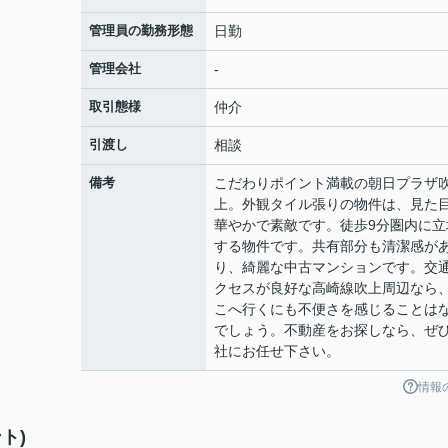
管理員の勤務形態
日勤
管理会社
-
取引態様
仲介
引渡し
相談
備考
こだわりポイント満載の朝日プラザ
上。外観タイル張りの物件は、見た
華やかで素敵です。徒歩9分圏内に立
する物件です。共有部分も清潔感が
り、綺麗な中古マンションです。交
クセスが良好な高崎線吹上周辺なら
こへ行くにも不便さを感じることは
でしょう。不動産をお探しなら、ぜ
社にお任せ下さい。
情報
ト)