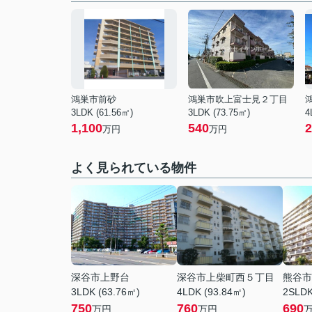
鴻巣市前砂
鴻巣市吹上富士見２丁目
3LDK (61.56㎡)
3LDK (73.75㎡)
4
1,100
540
2
万円
万円
よく見られている物件
深谷市上野台
深谷市上柴町西５丁目
熊谷市
3LDK (63.76㎡)
4LDK (93.84㎡)
2SLDK
750
760
690
万円
万円