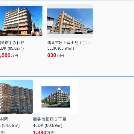
鴻巣市すみれ野
鴻巣市吹上富士見１丁目
LDK (85.02㎡)
3LDK (63.94㎡)
,580
830
万円
万円
村岡
熊谷市銀座５丁目
 (84.66㎡)
4LDK (80.59㎡)
1,380
万円
万円