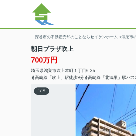
｜深谷市の不動産売却のことならセイケンホーム
鴻巣市の
朝日プラザ吹上
700万円
埼玉県
鴻巣市
吹上本町
１丁目6-25
高崎線「吹上」駅徒歩9分
高崎線「北鴻巣」駅バス
1
/
15