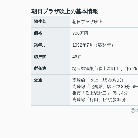
朝日プラザ吹上の基本情報
物件名
朝日プラザ吹上
価格
700万円
築年月
1992年7月（築34年）
総戸数
46戸
所在地
埼玉県
鴻巣市
吹上本町
１丁目6-25
交通
高崎線
「
吹上
」駅 徒歩9分
高崎線
「
北鴻巣
」駅 バス30分 
巣市「吹上駅北口」 停歩4分
高崎線
「
行田
」駅 徒歩35分