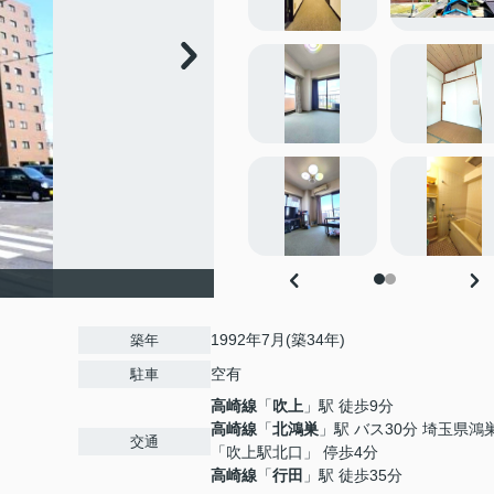
1992年7月(築34年)
築年
空有
駐車
高崎線
「
吹上
」駅 徒歩9分
高崎線
「
北鴻巣
」駅 バス30分 埼玉県鴻
交通
「吹上駅北口」 停歩4分
高崎線
「
行田
」駅 徒歩35分