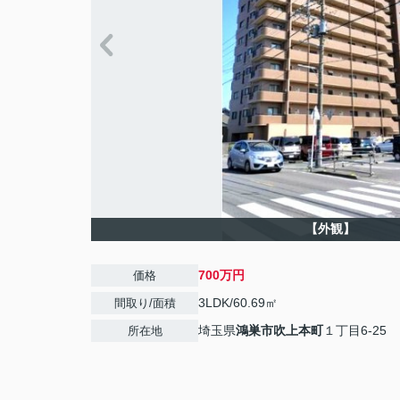
【外観】
700万円
価格
3LDK/60.69㎡
間取り/面積
埼玉県
鴻巣市
吹上本町
１丁目6-25
所在地