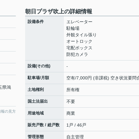
朝日プラザ吹上の詳細情報
設備条件
エレベーター
駐輪場
外観タイル張り
オートロック
宅配ボックス
防犯カメラ
設備(その他)
-
駐車場/月額
空有/7,000円 (非課税) 空き状況要問
埼玉県鴻
土地権利
所有権
国土法届出
不要
情報の見方
用途地域
商業
販売戸数 / 総戸数
1戸 / 46戸
管理形態
自主管理