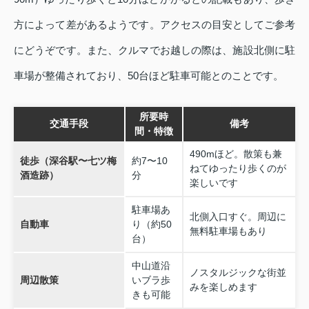
方によって差があるようです。アクセスの目安としてご参考
にどうぞです。また、クルマでお越しの際は、施設北側に駐
車場が整備されており、50台ほど駐車可能とのことです。
所要時
交通手段
備考
間・特徴
490mほど。散策も兼
徒歩（深谷駅〜七ツ梅
約7〜10
ねてゆったり歩くのが
酒造跡）
分
楽しいです
駐車場あ
北側入口すぐ。周辺に
自動車
り（約50
無料駐車場もあり
台）
中山道沿
ノスタルジックな街並
周辺散策
いブラ歩
みを楽しめます
きも可能