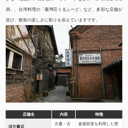
洞」、台湾料理の「臺灣荘うるふーど」など、多彩な店舗が
並び、散策の楽しさに彩りを添えていますです。
店舗名
内容
特徴
古書・古
釜屋前室を利用した歴
須方書店