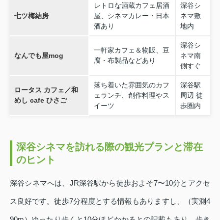
レトロな酒蔵カフェ居酒
深谷シ
七ツ梅結房
屋、シネマカレー・日本
ネマ敷
酒あり
地内
深谷シ
一軒家カフェ＆物販、豆
なんでも屋mog
ネマ南
腐・布製品などあり
側すぐ
落ち着いた雰囲気のカフ
深谷駅
ロータス カフェ／和
ェランチ、創作料理やス
周辺 徒
めし cafe ひさご
イーツ
歩圏内
深谷シネマを訪れる際の観光プランと滞在
のヒント
深谷シネマへは、JR深谷駅から徒歩およそ7〜10分とアクセ
ス良好です。徒歩7分程度とする情報もありますし、（実測4
90m）ゆったり歩くと10分ほどかかるとの記載もあり、歩き