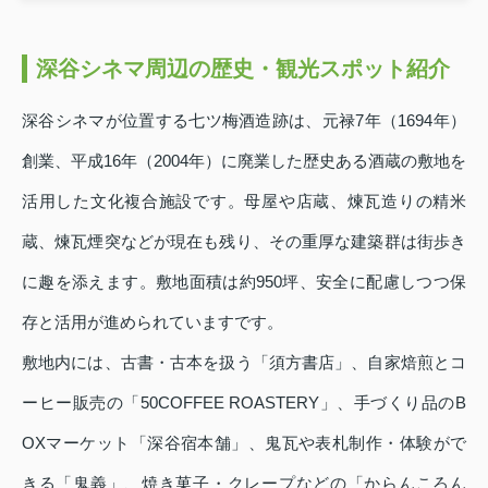
深谷シネマ周辺の歴史・観光スポット紹介
深谷シネマが位置する七ツ梅酒造跡は、元禄7年（1694年）
創業、平成16年（2004年）に廃業した歴史ある酒蔵の敷地を
活用した文化複合施設です。母屋や店蔵、煉瓦造りの精米
蔵、煉瓦煙突などが現在も残り、その重厚な建築群は街歩き
に趣を添えます。敷地面積は約950坪、安全に配慮しつつ保
存と活用が進められていますです。
敷地内には、古書・古本を扱う「須方書店」、自家焙煎とコ
ーヒー販売の「50COFFEE ROASTERY」、手づくり品のB
OXマーケット「深谷宿本舗」、鬼瓦や表札制作・体験がで
きる「鬼義」、焼き菓子・クレープなどの「からんころん