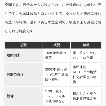
空間です。親子ルームも設けられ、お子様連れにも優しい設
計です。客席は57席とコンパクトで、ゆったりと映画に浸れ
る造りが特徴。温もりある木造空間で、映画をより身近に感
じられる施設です。
項目
概要
特徴
1694年創業の
梁・柱を生かし
建築由来
酒蔵
たレトロ空間
市民運動・
2002年 銀行跡
NPO・市街地活
開館の流れ
→ 2010年 酒蔵
性化計画との連
跡へ移転
携
57席、親子ル
懐かしさと安心
設備
ーム、フィル
感ある観賞環境
ム映写機など