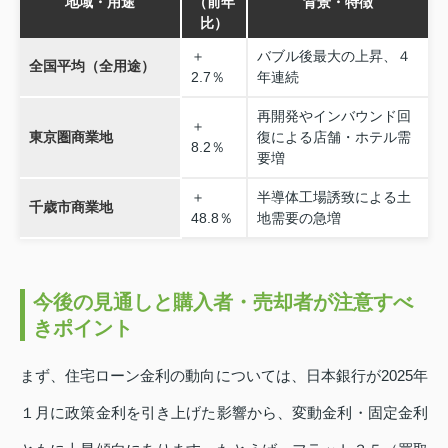
地域・用途
（前年
背景・特徴
比）
＋
バブル後最大の上昇、４
全国平均（全用途）
2.7％
年連続
再開発やインバウンド回
＋
東京圏商業地
復による店舗・ホテル需
8.2％
要増
＋
半導体工場誘致による土
千歳市商業地
48.8％
地需要の急増
今後の見通しと購入者・売却者が注意すべ
きポイント
まず、住宅ローン金利の動向については、日本銀行が2025年
１月に政策金利を引き上げた影響から、変動金利・固定金利