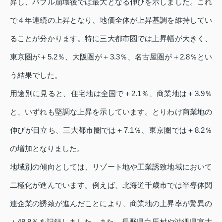
昇し、バブル崩壊後では最大となる伸びを示しました。これ
で４年連続の上昇となり、地価全体が上昇基調を維持してい
ることが分かります。特に三大都市圏では上昇幅が大きく、
東京圏が＋5.2％、大阪圏が＋3.3％、名古屋圏が＋2.8％とい
う結果でした。
用途別に見ると、住宅地は全国で＋2.1％、商業地は＋3.9％
と、いずれも堅調な上昇を示しています。とりわけ商業地の
伸びが目立ち、三大都市圏では＋7.1％、東京圏では＋8.2％
の増加となりました。
地域別の傾向としては、リゾート地や工業誘致地域において
二極化が進んでいます。例えば、北海道千歳市では半導体関
連企業の誘致が進んだことにより、商業地の上昇率が驚異の
＋48.8％を記録しました。また、長野県白馬村や沖縄県宮古