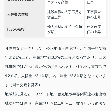
コストが高騰
圧力
建設業界の人手不足と
工事費全
人件費の増加
賃金上昇
体の上昇
輸入資材の支払い負担
仕入れ原
円安の進行
が増加
価の上昇
具体的なデータとして、公示地価（住宅地）が全国平均で前
年比2.1％上昇、商業地では3.9％の上昇となっており、三大
都市圏ではさらに高い伸びが見られます。住宅地は東京圏で
4.2％増、大阪圏で2.1％増、名古屋圏で2.3％増となっていま
す（国土交通省発表） 。
地域別に見ると、リゾート地・観光地や半導体関連の進出地
域などでは住宅・商業地ともに二桁～二十数％という顕著な