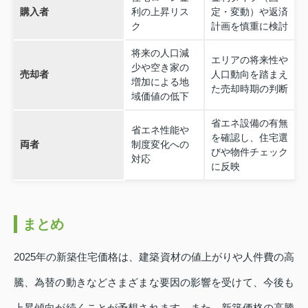
購入者
利の上昇リス
定・変動）や返済
ク
計画を慎重に検討
将来の人口減
エリアの将来性や
少や空き家の
売却者
人口動向を踏まえ
増加による地
た売却時期の判断
域価値の低下
省エネ設備の有無
省エネ性能や
を確認し、住宅選
両者
制度変化への
びや物件チェック
対応
に反映
まとめ
2025年の新築住宅価格は、建築資材の値上がりや人件費の高
騰、為替の動きなどさまざまな要因の影響を受けて、今後も
上昇傾向が続くことが予想されます。また、新築価格の高騰