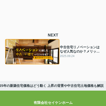
NEXT
中古住宅リノベーションは
なぜ人気なのか？メリット
や注意点ポイントも解説
2025.09.24
025年の新築住宅価格はどう動く 上昇の背景や中古住宅土地価格も解説
有限会社セイケンホーム