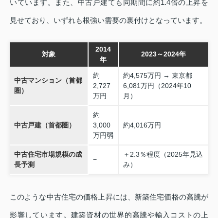
いています。また、中古戸建ても同期間に約1.4倍の上昇を
見せており、いずれも根強い需要の裏付けとなっています。
2014
対象
2023～2024年
年
約
約4,575万円 → 東京都
中古マンション（首都
2,727
6,081万円（2024年10
圏）
万円
月）
約
中古戸建（首都圏）
3,000
約4,016万円
万円弱
中古住宅市場規模の成
＋2.3％程度（2025年見込
−
長予測
み）
このような中古住宅の価格上昇には、新築住宅価格の高騰が
影響しています。建築資材の世界的高騰や輸入コストの上