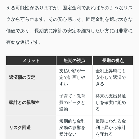
える可能性がありますが、固定金利であればそのようなリス
クから守られます。その安心感こそ、固定金利を選ぶ大きな
価値であり、長期的に家計の安定を維持したい方には非常に
有効な選択です。
メリット
短期の視点
長期の視点
支払い額が一
金利上昇時にも
返済額の安定
定で計画しや
安心して返済で
すい
きる
子育て・教育
将来の支出見通
家計との親和性
費のピークと
しを確実に組め
連動
る
短期的な金利
長期にわたる金
リスク回避
変動の影響を
利上昇から家計
受けない
を守れる