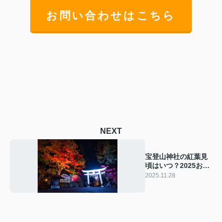
お問い合わせはこちら
NEXT
宝登山神社の紅葉見
頃はいつ？2025おす
すめ撮影スポットと
2025.11.28
混雑回避術も紹介