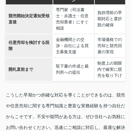
専門家（司法書
負担増前の早
競売開始決定通知受領
士・弁護士・任意
期対応と選択
直後
売却業者）にすぐ
肢の確保
相談
金融機関との交
市場価格での
任意売却を検討する段
渉・自社による買
売却と競売回
階
主募集支援
避の実現
制度上の期限
取下書の作成と裁
開札直前まで
内で確実に競
判所への提出
売を取り下げ
こうした早期かつ的確な対応を導くことができるのは、競売
や任意売却に関する専門知識と豊富な実務経験を持つ自社だ
からこそです。不安や疑問がある方は、ぜひ当社へお気軽に
お問い合わせください。迅速にご相談に対応し、最適な解決