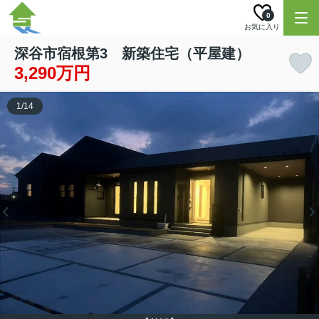
0
お気に入り
深谷市宿根第3 新築住宅（平屋建）
3,290万円
1
/
14