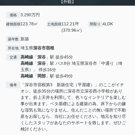
【外観】
3,290万円
価格
123.78㎡
112.21坪
4LDK
建物面積
土地面積
間取り
(370.96㎡)
新築
築年数
埼玉県
深谷市
宿根
所在地
高崎線
「
深谷
」駅 徒歩45分
交通
高崎線
「
深谷
」駅 バス8分 埼玉県深谷市「中通り（埼
玉県）」 停歩16分
高崎線
「
岡部
」駅 徒歩49分
「深谷市宿根第3 新築住宅（平屋建）」のここがイチ
備考
オシ。徒歩35分の場所に深谷市立深谷西小学校があり
ます。折上天井を利用して、色々なインテリアを楽しむ
事が出来ます。ベタ基礎による建築の為、床下からの嫌
な湿気も気になりません。住んだことの無い場所で不動
産をお探しなら、当社にお任せください。地元を知り尽
くしたスタッフがあなたのサポートを致します。ぜひご
検討ください。