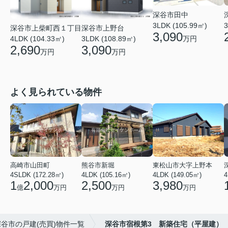
深谷市田中
3LDK (105.99㎡)
3
深谷市上柴町西１丁目
深谷市上野台
3,090
万円
4LDK (104.33㎡)
3LDK (108.89㎡)
2,690
3,090
万円
万円
よく見られている物件
高崎市山田町
熊谷市新堀
東松山市大字上野本
4SLDK (172.28㎡)
4LDK (105.16㎡)
4LDK (149.05㎡)
4
1
2,000
2,500
3,980
億
万円
万円
万円
深谷市の戸建(売買)物件一覧
深谷市宿根第3 新築住宅（平屋建）