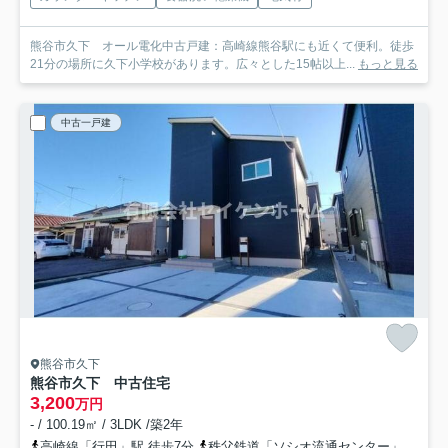
熊谷市久下 オール電化中古戸建：高崎線熊谷駅にも近くて便利。徒歩
21分の場所に久下小学校があります。広々とした15帖以上...
もっと見る
中古一戸建
熊谷市久下
熊谷市久下 中古住宅
3,200
万円
- / 100.19㎡ / 3LDK /築2年
高崎線「行田」駅 徒歩7分
秩父鉄道「ソシオ流通センター」駅 バス16分 埼玉県熊谷市「久下三丁目」 停歩3分