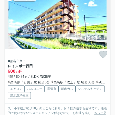
熊谷市久下
レインボー行田
680
万円
4階 / 60.84㎡ / 3LDK /築35年
高崎線「行田」駅 徒歩6分
高崎線「吹上」駅 徒歩36分
秩父鉄道「ソシオ流通センター」駅 バス20分 埼玉県熊谷市「久下一丁目」 停歩5分
エアコン
バルコニー
電気有
都市ガス
システムキッチン
温水洗浄便座
久下小学校が徒歩18分のところにあり、お子様の通学も便利です。機能
的で使いやすいシステムキッチン付きなので、お料理を楽し...
もっと見