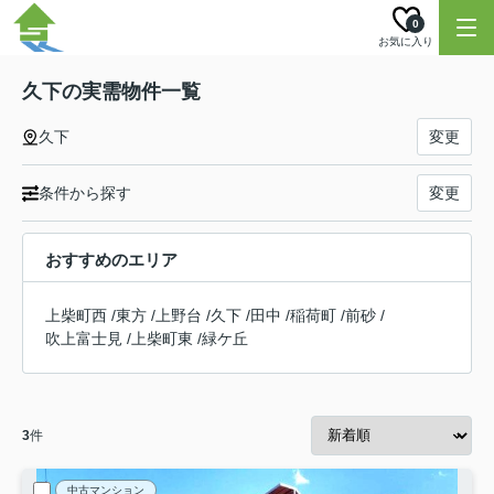
0
お気に入り
久下の実需物件一覧
久下
変更
条件から探す
変更
おすすめのエリア
上柴町西
/
東方
/
上野台
/
久下
/
田中
/
稲荷町
/
前砂
/
吹上富士見
/
上柴町東
/
緑ケ丘
3
件
中古マンション