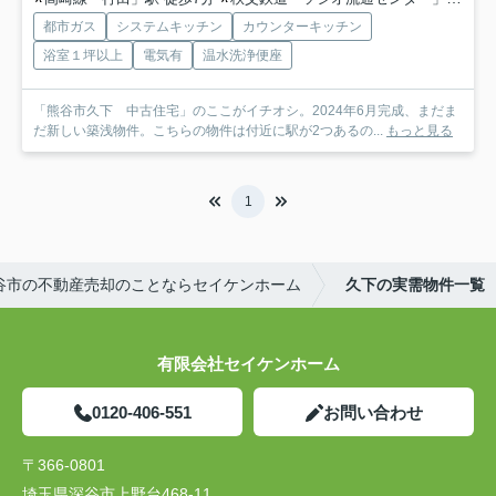
都市ガス
システムキッチン
カウンターキッチン
浴室１坪以上
電気有
温水洗浄便座
「熊谷市久下 中古住宅」のここがイチオシ。2024年6月完成、まだま
だ新しい築浅物件。こちらの物件は付近に駅が2つあるの...
もっと見る
1
谷市の不動産売却のことならセイケンホーム
久下の実需物件一覧
有限会社セイケンホーム
0120-406-551
お問い合わせ
〒366-0801
埼玉県深谷市上野台468-11