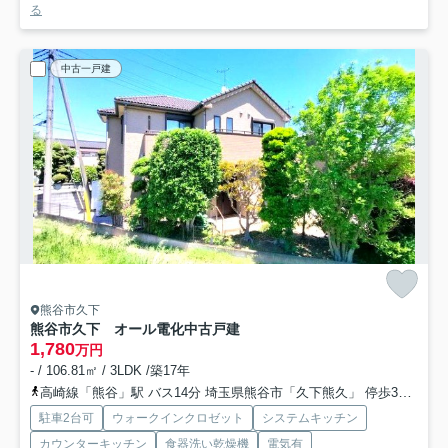
る
中古一戸建
熊谷市久下
熊谷市久下 オール電化中古戸建
1,780
万円
- / 106.81㎡ / 3LDK /築17年
高崎線「熊谷」駅 バス14分 埼玉県熊谷市「久下熊久」 停歩3分
秩
駐車2台可
ウォークインクロゼット
システムキッチン
カウンターキッチン
食器洗い乾燥機
電気有