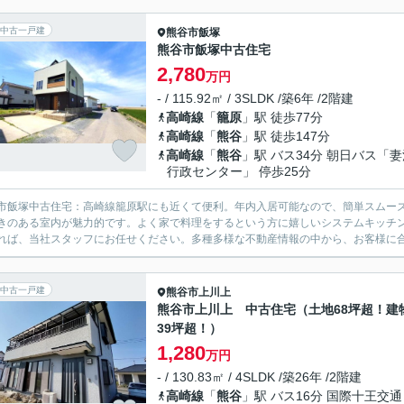
中古一戸建
熊谷市
飯塚
熊谷市飯塚中古住宅
2,780
万円
- / 115.92㎡ / 3SLDK /築6年 /2階建
高崎線
「
籠原
」駅 徒歩77分
高崎線
「
熊谷
」駅 徒歩147分
高崎線
「
熊谷
」駅 バス34分 朝日バス「妻
行政センター」 停歩25分
市飯塚中古住宅：高崎線籠原駅にも近くて便利。年内入居可能なので、簡単スムーズ
きのある室内が魅力的です。よく家で料理をするという方に嬉しいシステムキッチ
れば、当社スタッフにお任せください。多種多様な不動産情報の中から、お客様に
中古一戸建
熊谷市
上川上
熊谷市上川上 中古住宅（土地68坪超！建
39坪超！）
1,280
万円
- / 130.83㎡ / 4SLDK /築26年 /2階建
高崎線
「
熊谷
」駅 バス16分 国際十王交通