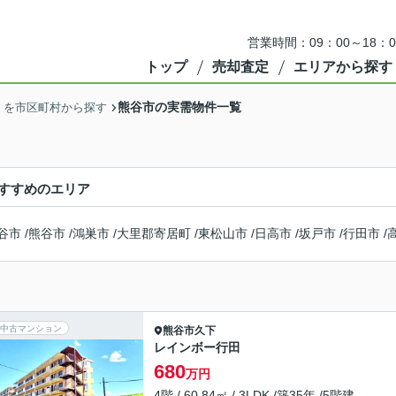
営業時間：09：00～18
トップ
売却査定
エリアから探す
熊谷市の実需物件一覧
】を市区町村から探す
すすめのエリア
谷市
/
熊谷市
/
鴻巣市
/
大里郡寄居町
/
東松山市
/
日高市
/
坂戸市
/
行田市
/
中古マンション
熊谷市
久下
レインボー行田
680
万円
4階 / 60.84㎡ / 3LDK /築35年 /5階建