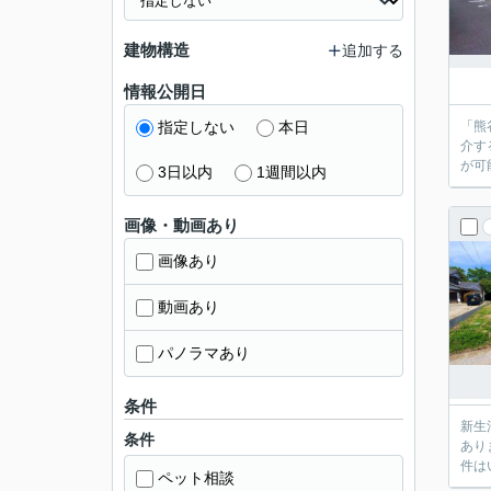
建物構造
追加する
情報公開日
指定しない
本日
「熊
介す
が可
3日以内
1週間以内
画像・動画あり
画像あり
動画あり
パノラマあり
条件
新生
条件
あり
件は
ペット相談