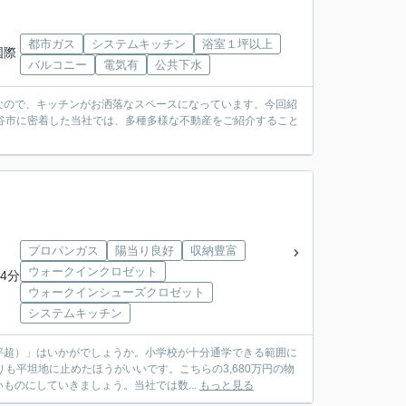
都市ガス
システムキッチン
浴室１坪以上
国際
バルコニー
電気有
公共下水
なので、キッチンがお洒落なスペースになっています。今回紹
熊谷市に密着した当社では、多種多様な不動産をご紹介すること
プロパンガス
陽当り良好
収納豊富
ウォークインクロゼット
4分
ウォークインシューズクロゼット
システムキッチン
坪超）」はいかがでしょうか。小学校が十分通学できる範囲に
も平坦地に止めたほうがいいです。こちらの3,680万円の物
のにしていきましょう。当社では数...
もっと見る