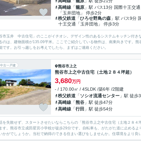
高崎線
「
籠原
」駅 徒歩21分
高崎線
「
籠原
」駅 バス13分 国際十王交通
「玉井団地」 停歩2分
秩父鉄道
「
ひろせ野鳥の森
」駅 バス9分 
十王交通「玉井団地」 停歩3分
谷市玉井 中古住宅」のここがイチオシ。デザイン性のあるシステムキッチン付き
るのは、建物面積が135.09平米。ここでご紹介している物件は、南東向きです。
能です。お引っ越しをお考えでしたら、まずはご連絡ください。
中古一戸建
熊谷市
上之
熊谷市上之中古住宅（土地２８４坪超）
3,680
万円
- / 170.00㎡ / 4SLDK /築6年 /2階建
秩父鉄道
「
ソシオ流通センター
」駅 徒歩3
高崎線
「
熊谷
」駅 徒歩47分
高崎線
「
行田
」駅 徒歩54分
活を失敗せず、スタートさせたいならこちらの「熊谷市上之中古住宅（土地２８４
ます。熊谷市立成田星宮小学校が徒歩29分です。自転車も、がたがた道に止めるより
いかがでしょうか。当社で納得のできる住まい選びをしませんか。住環境をより良いも