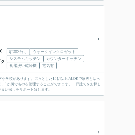
6
駐車2台可
ウォークインクロゼット
システムキッチン
カウンターキッチン
「久
食器洗い乾燥機
電気有
小学校があります。広々とした15帖以上のLDKで家族とゆっ
で、1か所でものを管理することができます。一戸建てをお探し
住まい探しをサポート致します。