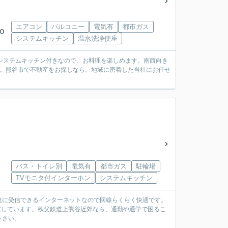
エアコン
バルコニー
電気有
都市ガス
0
システムキッチン
温水洗浄便座
システムキッチン付きなので、お料理を楽しめます。南西向き
す。熊谷市で不動産をお探しなら、地域に密着した当社にお任せ
バス・トイレ別
電気有
都市ガス
駐輪場
TVモニタ付インターホン
システムキッチン
速に受信できるインターネットなので回線らくらく快適です。
充実しています。秩父鉄道上熊谷近郊なら、通勤や通学で困るこ
下さい。