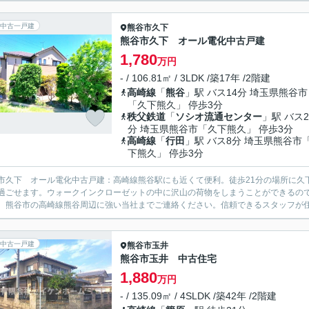
中古一戸建
熊谷市
久下
熊谷市久下 オール電化中古戸建
1,780
万円
- / 106.81㎡ / 3LDK /築17年 /2階建
高崎線
「
熊谷
」駅 バス14分 埼玉県熊谷市
「久下熊久」 停歩3分
秩父鉄道
「
ソシオ流通センター
」駅 バス2
分 埼玉県熊谷市「久下熊久」 停歩3分
高崎線
「
行田
」駅 バス8分 埼玉県熊谷市
下熊久」 停歩3分
市久下 オール電化中古戸建：高崎線熊谷駅にも近くて便利。徒歩21分の場所に久下
過ごせます。ウォークインクローゼットの中に沢山の荷物をしまうことができるの
、熊谷市の高崎線熊谷周辺に強い当社までご連絡ください。信頼できるスタッフが
中古一戸建
熊谷市
玉井
熊谷市玉井 中古住宅
1,880
万円
- / 135.09㎡ / 4SLDK /築42年 /2階建