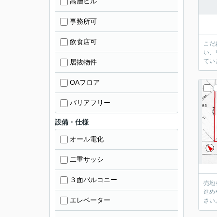
高層ビル
事務所可
飲食店可
こだ
い、
てい
居抜物件
OAフロア
バリアフリー
設備・仕様
オール電化
二重サッシ
３面バルコニー
売地
進め
エレベーター
さい