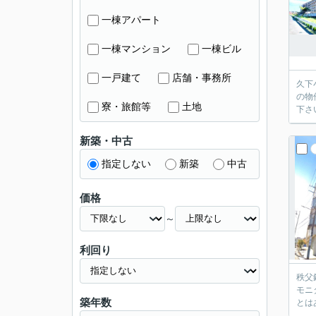
一棟アパート
一棟マンション
一棟ビル
一戸建て
店舗・事務所
久下
の物
寮・旅館等
土地
下さ
新築・中古
指定しない
新築
中古
価格
～
利回り
秩父
モニ
築年数
とは