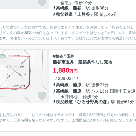
「宿裏」 停歩10分
高崎線
「
熊谷
」駅 徒歩38分
秩父鉄道
「
上熊谷
」駅 徒歩45分
わりで選びたい方におすすめ。熊谷市エリアで住まいをお探しなら「熊谷市上川上 
リビングの隣が和室の物件となっています。クロゼットはなんと2ヶ所にあり、収納に
ます。お住まいへのこだわりは十人十色です。当社ではどのお客様でも満足していただ
売地
熊谷市
玉井
熊谷市玉井 建築条件なし売地
1,880
万円
- / 238.02㎡ / -
高崎線
「
籠原
」駅 徒歩21分
高崎線
「
籠原
」駅 バス13分 国際十王交通
「玉井団地」 停歩2分
秩父鉄道
「
ひろせ野鳥の森
」駅 徒歩61分
をお探しの方に、こちらの土地はイチオシです。価格1,980万円と抑えめの価格に
やすく、工事時間も短くなりやすいですよ。土地面積は238.02㎡(公簿)となって
。