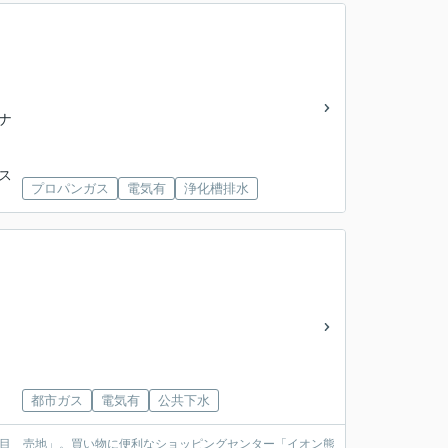
ナ
バス
プロパンガス
電気有
浄化槽排水
都市ガス
電気有
公共下水
丁目 売地」。買い物に便利なショッピングセンター「イオン熊