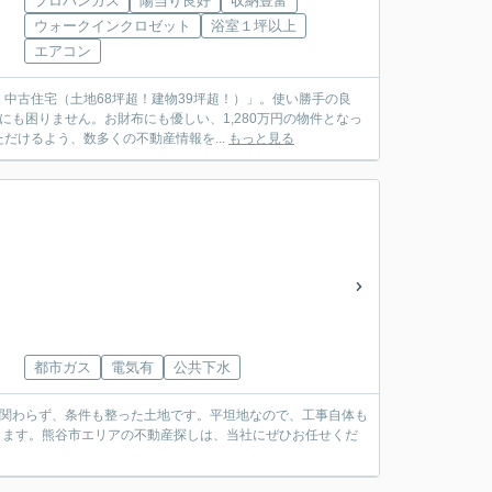
プロパンガス
陽当り良好
収納豊富
ウォークインクロゼット
浴室１坪以上
エアコン
中古住宅（土地68坪超！建物39坪超！）」。使い勝手の良
も困りません。お財布にも優しい、1,280万円の物件となっ
けるよう、数多くの不動産情報を...
もっと見る
都市ガス
電気有
公共下水
も関わらず、条件も整った土地です。平坦地なので、工事自体も
おります。熊谷市エリアの不動産探しは、当社にぜひお任せくだ