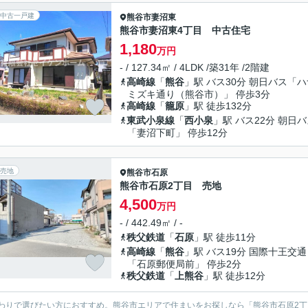
中古一戸建
熊谷市
妻沼東
熊谷市妻沼東4丁目 中古住宅
1,180
万円
- / 127.34㎡ / 4LDK /築31年 /2階建
高崎線
「
熊谷
」駅 バス30分 朝日バス「ハ
ミズキ通り（熊谷市）」 停歩3分
高崎線
「
籠原
」駅 徒歩132分
東武小泉線
「
西小泉
」駅 バス22分 朝日
「妻沼下町」 停歩12分
売地
熊谷市
石原
熊谷市石原2丁目 売地
4,500
万円
- / 442.49㎡ / -
秩父鉄道
「
石原
」駅 徒歩11分
高崎線
「
熊谷
」駅 バス19分 国際十王交通
「石原郵便局前」 停歩2分
秩父鉄道
「
上熊谷
」駅 徒歩12分
わりで選びたい方におすすめ。熊谷市エリアで住まいをお探しなら「熊谷市石原2