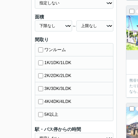
面積
～
間取り
ワンルーム
1K/1DK/1LDK
2K/2DK/2LDK
熊谷
たり
3K/3DK/3LDK
なら
4K/4DK/4LDK
5K以上
駅・バス停からの時間