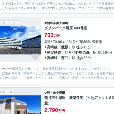
」まで421mです。家造りの設計やデザインなど自由にこだわることができる建築
としても有利に働く商業地域。住みやすいと評判の熊谷市エリアで毎日の生活を快適に
中古マンション
熊谷市
美土里町
グリンパーク籠原 403号室
700
万円
4階 / 70.96㎡ / 3LDK /築36年 /5階建
高崎線
「
籠原
」駅 徒歩19分
秩父鉄道
「
ひろせ野鳥の森
」駅 徒歩64分
高崎線
「
深谷
」駅 徒歩55分
スーパー 籠原店まで46mです。専有面積70.96㎡もありますので、ご検討くださ
。立地条件の良い中古マンションは生活の質を高めてくれます。当社はお客様の住
ル又はお電話にてご連絡ください。また、ご質問やご不明な点などもお受けいたし
新築一戸建
熊谷市
中恩田
熊谷市中恩田 新築住宅（土地広々１１８
超）
2,790
万円