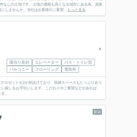
条件なしの土地です。土地の価格も高くなる傾向にある為、資産
しませんか。当社はお客様のご要望...
もっと見る
陽当り良好
エレベーター
バス・トイレ別
バルコニー
フローリング
電気有
い。クロゼットを2か所設けており、収納スペースもたっぷりあり
まい探しをお手伝いします。こだわりやご要望などがあれば、
ます。
新築
坪