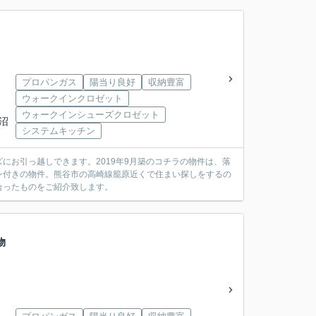
プロパンガス
陽当り良好
収納豊富
ウォークインクロゼット
ウォークインシューズクロゼット
沼
システムキッチン
にお引っ越しできます。2019年9月築のコチラの物件は、落
ン付きの物件。熊谷市の高崎線籠原近くで住まい探しをするの
合ったものをご紹介致します。
物