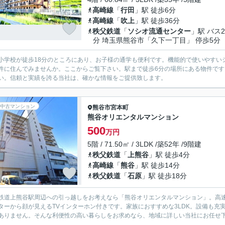
高崎線
「
行田
」駅 徒歩6分
高崎線
「
吹上
」駅 徒歩36分
秩父鉄道
「
ソシオ流通センター
」駅 バス2
分 埼玉県熊谷市「久下一丁目」 停歩5分
小学校が徒歩18分のところにあり、お子様の通学も便利です。機能的で使いやすい
件に住んでみませんか。ここからご覧下さい。駅まで徒歩6分の場所にある物件で
い。信頼と実績を誇る当社は、確かな情報をご提供致します。
中古マンション
熊谷市
宮本町
熊谷オリエンタルマンション
500
万円
5階 / 71.50㎡ / 3LDK /築52年 /9階建
秩父鉄道
「
上熊谷
」駅 徒歩4分
高崎線
「
熊谷
」駅 徒歩14分
秩父鉄道
「
石原
」駅 徒歩18分
鉄道上熊谷駅周辺への引っ越しをお考えなら「熊谷オリエンタルマンション」。高
ターから顔が見えるTVインターホン付きです。家族におすすめな3LDK。設備も
ありません。そんな利便性の高い暮らしをお求めなら、地域に詳しい当社にお任せ