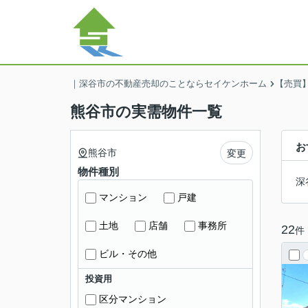
｜深谷市の不動産売却のことならセイケンホーム
【売買
熊谷市の実需物件一覧
お
熊谷市
変更
物件種別
深
マンション
戸建
土地
店舗
事務所
22
件
ビル・その他
投資用
区分マンション