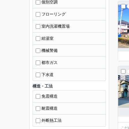
個別空調
フローリング
室内洗濯機置場
給湯室
機械警備
都市ガス
下水道
構造・工法
免震構造
耐震構造
外断熱工法
こだ