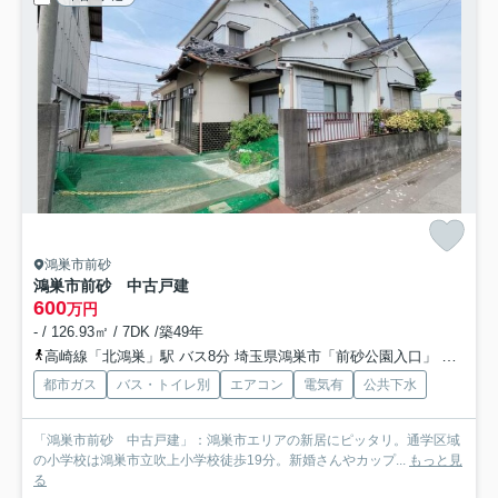
鴻巣市前砂
鴻巣市前砂 中古戸建
600
万円
- / 126.93㎡ / 7DK /築49年
高崎線「北鴻巣」駅 バス8分 埼玉県鴻巣市「前砂公園入口」 停歩3分
都市ガス
バス・トイレ別
エアコン
電気有
公共下水
「鴻巣市前砂 中古戸建」：鴻巣市エリアの新居にピッタリ。通学区域
の小学校は鴻巣市立吹上小学校徒歩19分。新婚さんやカップ...
もっと見
る