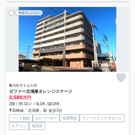
中古マンション
鴻巣市すみれ野
ゼファー北鴻巣オレンジステージ
2,580
万円
2階 / 85.02㎡ / 4LDK /築18年
高崎線「北鴻巣」駅 徒歩3分
ペット相談
エレベーター
免震構造
ウォークインクロゼット
エアコン
電気有