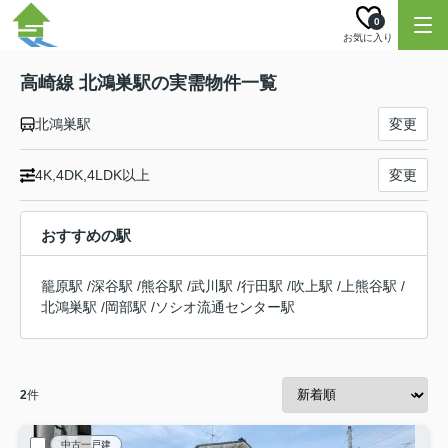
0
お気に入り
高崎線 北鴻巣駅の実需物件一覧
北鴻巣駅
変更
4K,4DK,4LDK以上
変更
おすすめの駅
籠原駅
/
深谷駅
/
熊谷駅
/
武川駅
/
行田駅
/
吹上駅
/
上熊谷駅
/
北鴻巣駅
/
岡部駅
/
ソシオ流通センター駅
2
件
中古一戸建