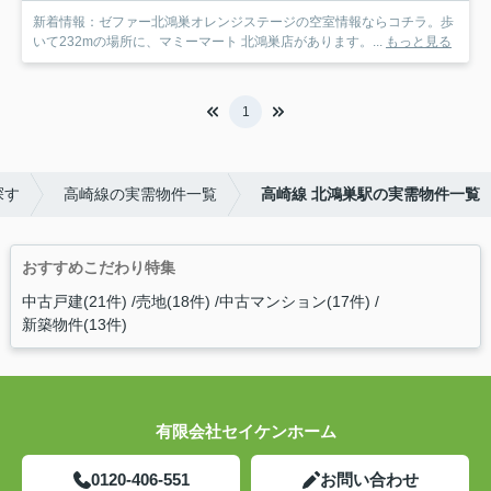
新着情報：ゼファー北鴻巣オレンジステージの空室情報ならコチラ。歩
いて232mの場所に、マミーマート 北鴻巣店があります。...
もっと見る
1
探す
高崎線の実需物件一覧
高崎線 北鴻巣駅の実需物件一覧
おすすめこだわり特集
中古戸建(21件)
売地(18件)
中古マンション(17件)
新築物件(13件)
有限会社セイケンホーム
0120-406-551
お問い合わせ