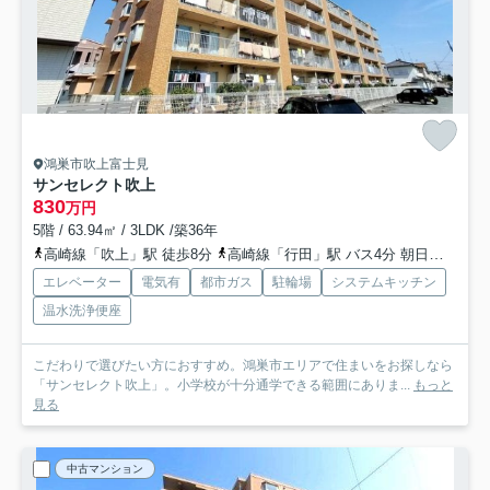
鴻巣市吹上富士見
サンセレクト吹上
830
万円
5階 / 63.94㎡ / 3LDK /築36年
高崎線「吹上」駅 徒歩8分
高崎線「行田」駅 バス4分 朝日バス「吹上駅」 停歩9分
エレベーター
電気有
都市ガス
駐輪場
システムキッチン
温水洗浄便座
こだわりで選びたい方におすすめ。鴻巣市エリアで住まいをお探しなら
「サンセレクト吹上」。小学校が十分通学できる範囲にありま...
もっと
見る
中古マンション