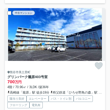
中古マンション
熊谷市美土里町
グリンパーク籠原
403号室
700
万円
4階 / 70.96㎡ / 3LDK /築36年
高崎線「籠原」駅 徒歩19分
秩父鉄道「ひろせ野鳥の森」駅 徒歩64分
陽当り良好
エレベーター
バス・トイレ別
バルコニー
フローリング
電気有