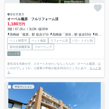
深谷市東方
オーベル籠原 フルリフォーム済
1,180
万円
3階 / 67.26㎡ / 3LDK /築35年
高崎線「籠原」駅 徒歩17分
高崎線「深谷」駅 徒歩53分
秩父鉄道「大麻生」駅 バス14分 埼玉県熊谷市「籠原保育所」 停歩9分
ペット飼育可
ペット相談
リフォーム済
バス・トイレ別
室内洗濯機置場
フローリング
ペット可
新生活を失敗せず、スタートさせたいならこちらの「オーベル籠原」は
いかがでしょうか。上柴東小学校が徒歩26分のところにあり...
もっと見
る
中古マンション