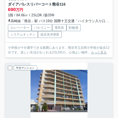
ダイアパレスリバーコート熊谷
116
690
万円
1階 / 84.66㎡ / 2SLDK /築33年
高崎線「熊谷」駅 バス19分 国際十王交通「ハイタウン入り口」 停歩5分
エレベーター
バルコニー
電気有
駐輪場
システムキッチン
温水洗浄便座
小学校が十分通学できる範囲にあります。熊谷市立吉岡小学校が徒歩12
分です。楽しい生活がおくれる2SLDKの、心地よい物件...
もっと見る
中古マンション