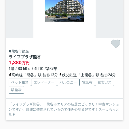
熊谷市銀座
ライフプラザ熊谷
1,380
万円
1階 / 80.59㎡ / 4LDK /築37年
高崎線「熊谷」駅 徒歩13分
秩父鉄道「上熊谷」駅 徒歩24分
上越
ペット相談
エレベーター
バルコニー
電気有
都市ガス
駐輪場
「ライフプラザ熊谷」：熊谷市エリアの新居にピッタリ！中古マンショ
ンですが、綺麗に整備されているので住み心地良好です！スー...
もっと
見る