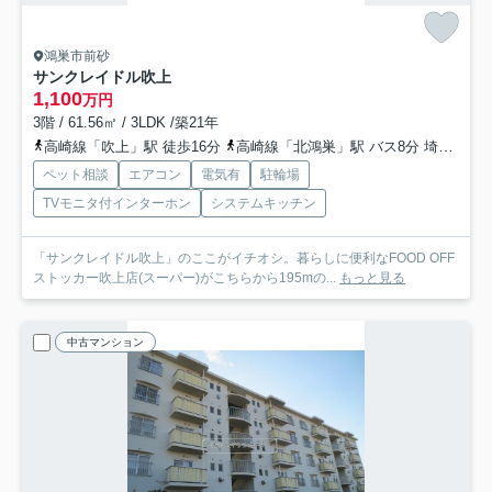
鴻巣市前砂
サンクレイドル吹上
1,100
万円
3階 / 61.56㎡ / 3LDK /築21年
高崎線「吹上」駅 徒歩16分
高崎線「北鴻巣」駅 バス8分 埼玉県鴻巣市「前砂公園入口」 停歩2分
ペット相談
エアコン
電気有
駐輪場
TVモニタ付インターホン
システムキッチン
「サンクレイドル吹上」のここがイチオシ。暮らしに便利なFOOD OFF
ストッカー吹上店(スーパー)がこちらから195mの...
もっと見る
中古マンション