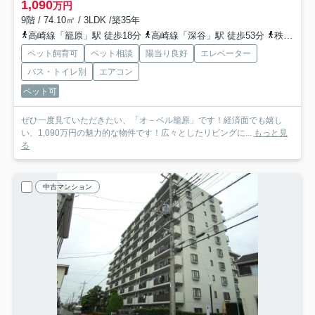
1,090
万円
9階 / 74.10㎡ / 3LDK /築35年
高崎線「籠原」駅 徒歩18分
高崎線「深谷」駅 徒歩53分
秩父鉄道「石原」駅 徒歩78分
ペット飼育可
ペット相談
陽当り良好
エレベーター
バス・トイレ別
エアコン
ペット可
ぜひ一度見ていただきたい、「オ－ベル籠原」です！経済面でも嬉し
い、1,090万円の魅力的な物件です！広々としたリビングに...
もっと見
る
中古マンション