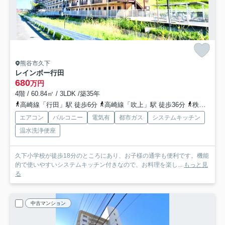
熊谷市久下
レインボー行田
680
万円
4階 / 60.84㎡ / 3LDK /築35年
高崎線「行田」駅 徒歩6分
高崎線「吹上」駅 徒歩36分
秩父鉄道「ソシオ流通センター」駅 バス20分 埼玉県熊谷市「久下一丁目」 停歩5分
エアコン
バルコニー
電気有
都市ガス
システムキッチン
温水洗浄便座
久下小学校が徒歩18分のところにあり、お子様の通学も便利です。機能
的で使いやすいシステムキッチン付きなので、お料理を楽し...
もっと見
る
中古マンション