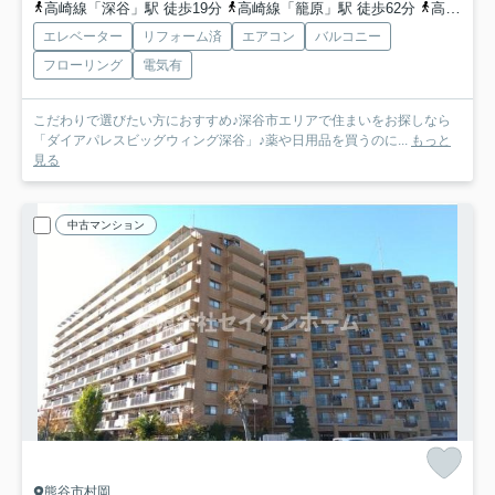
高崎線「深谷」駅 徒歩19分
高崎線「籠原」駅 徒歩62分
高崎線「深谷」駅 バス5分 埼玉県深谷市「桜ヶ丘小学校［南］」 停歩12分
エレベーター
リフォーム済
エアコン
バルコニー
フローリング
電気有
こだわりで選びたい方におすすめ♪深谷市エリアで住まいをお探しなら
「ダイアパレスビッグウィング深谷」♪薬や日用品を買うのに...
もっと
見る
中古マンション
熊谷市村岡