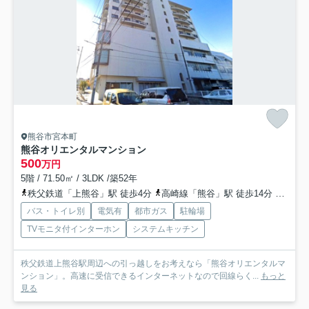
熊谷市宮本町
熊谷オリエンタルマンション
500
万円
5階 / 71.50㎡ / 3LDK /築52年
秩父鉄道「上熊谷」駅 徒歩4分
高崎線「熊谷」駅 徒歩14分
秩父鉄
バス・トイレ別
電気有
都市ガス
駐輪場
TVモニタ付インターホン
システムキッチン
秩父鉄道上熊谷駅周辺への引っ越しをお考えなら「熊谷オリエンタルマ
ンション」。高速に受信できるインターネットなので回線らく...
もっと
見る