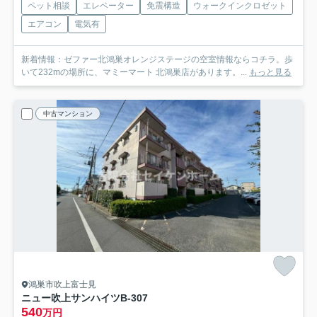
ペット相談
エレベーター
免震構造
ウォークインクロゼット
エアコン
電気有
新着情報：ゼファー北鴻巣オレンジステージの空室情報ならコチラ。歩
いて232mの場所に、マミーマート 北鴻巣店があります。...
もっと見る
中古マンション
鴻巣市吹上富士見
ニュー吹上サンハイツ
B-307
540
万円