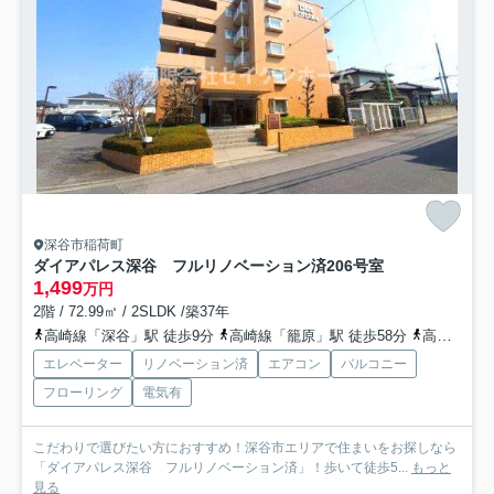
深谷市稲荷町
ダイアパレス深谷 フルリノベーション済
206号室
1,499
万円
2階 / 72.99㎡ / 2SLDK /築37年
高崎線「深谷」駅 徒歩9分
高崎線「籠原」駅 徒歩58分
高崎線「岡部」駅 徒歩68分
エレベーター
リノベーション済
エアコン
バルコニー
フローリング
電気有
こだわりで選びたい方におすすめ！深谷市エリアで住まいをお探しなら
「ダイアパレス深谷 フルリノベーション済」！歩いて徒歩5...
もっと
見る