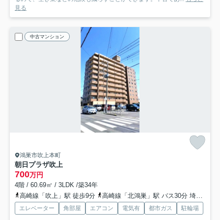
見る
中古マンション
鴻巣市吹上本町
朝日プラザ吹上
700
万円
4階 / 60.69㎡ / 3LDK /築34年
高崎線「吹上」駅 徒歩9分
高崎線「北鴻巣」駅 バス30分 埼玉県鴻巣市「吹上駅北口」 停歩4分
エレベーター
角部屋
エアコン
電気有
都市ガス
駐輪場