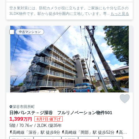
空き巣対策には、防犯カメラが役に立ちます。ご家族にも十分な広さの
3LDK物件です。駅から徒歩9分圏内に立地しています。専...
もっと見る
中古マンション
深谷市田所町
日神パレステ－ジ深谷 フルリノベーション物件
501
1,399
万円
8月7日 値下げ
5階 / 70.76㎡ / 2LDK /築35年
高崎線「深谷」駅 徒歩9分
高崎線「岡部」駅 徒歩52分
高崎線「籠原」駅 徒歩75分