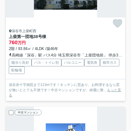
深谷市上柴町西
上柴第一団地38号棟
760
万円
2階 / 93.84㎡ / 4LDK /築46年
高崎線「深谷」駅 バス4分 埼玉県深谷市「上柴団地前」 停歩3分
高
陽当り良好
バス・トイレ別
バルコニー
電気有
都市ガス
駐輪場
深谷赤十字病院まで123mです！キッチンに窓あり、お料理するなら窓
が無いととても不便です！中古マンションですが、綺麗に整...
もっと見
る
中古マンション