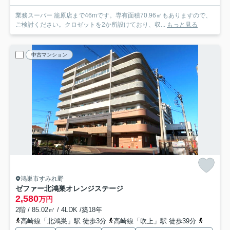
業務スーパー 籠原店まで46mです。専有面積70.96㎡もありますので、
ご検討ください。クロゼットを2か所設けており、収...
もっと見る
中古マンション
鴻巣市すみれ野
ゼファー北鴻巣オレンジステージ
2,580
万円
2階 / 85.02㎡ / 4LDK /築18年
高崎線「北鴻巣」駅 徒歩3分
高崎線「吹上」駅 徒歩39分
高崎線「