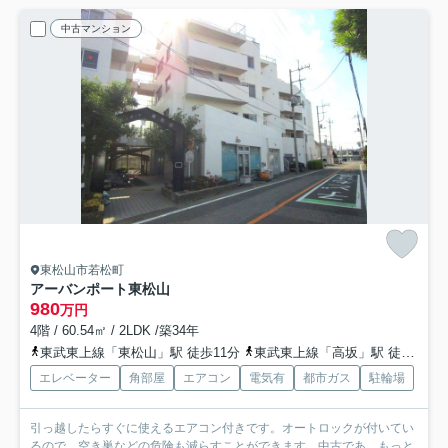
中古マンション
東松山市若松町
アーバンポート東松山
980
万円
4階 / 60.54㎡ / 2LDK /築34年
東武東上線「東松山」駅 徒歩11分
東武東上線「高坂」駅 徒歩42分
エレベーター
角部屋
エアコン
電気有
都市ガス
駐輪場
引っ越したらすぐに使えるエアコン付きです。オートロックが付いてい
るので、空き巣などの危険も減らすことができます。中古であ...
もっと