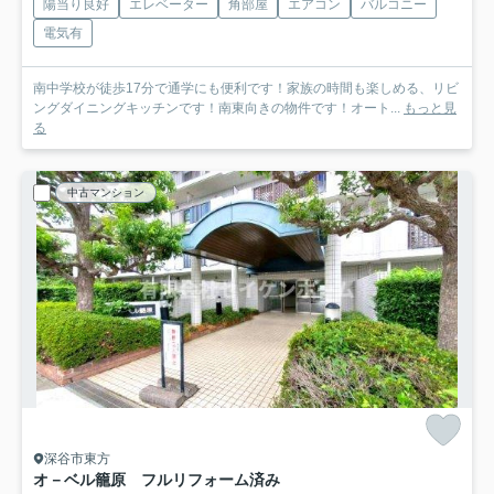
陽当り良好
エレベーター
角部屋
エアコン
バルコニー
電気有
南中学校が徒歩17分で通学にも便利です！家族の時間も楽しめる、リビ
ングダイニングキッチンです！南東向きの物件です！オート...
もっと見
る
中古マンション
深谷市東方
オ－ベル籠原 フルリフォーム済み