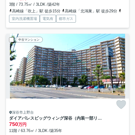
3階 / 73.75㎡ / 3LDK /築42年
高崎線「吹上」駅 徒歩15分
高崎線「北鴻巣」駅 徒歩29分
高崎線
室内洗濯機置場
電気有
都市ガス
中古マンション
深谷市上野台
ダイアパレスビッグウィング深谷（内装一部リフォーム済）
750
万円
11階 / 63.76㎡ / 3LDK /築35年