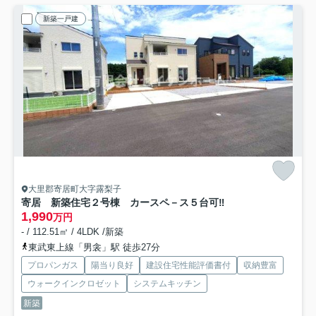
新築一戸建
大里郡寄居町大字露梨子
寄居 新築住宅２号棟 カースペ－ス５台可‼
1,990
万円
- / 112.51㎡ / 4LDK /新築
東武東上線「男衾」駅 徒歩27分
プロパンガス
陽当り良好
建設住宅性能評価書付
収納豊富
ウォークインクロゼット
システムキッチン
新築