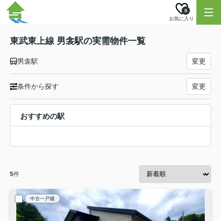
0
お気に入り
東武東上線 男衾駅の実需物件一覧
男衾駅
変更
条件から探す
変更
おすすめの駅
5
件
中古一戸建