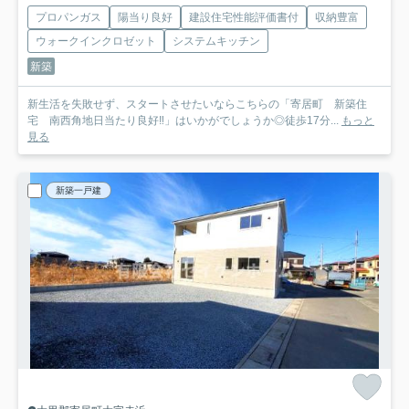
プロパンガス
陽当り良好
建設住宅性能評価書付
収納豊富
ウォークインクロゼット
システムキッチン
新築
新生活を失敗せず、スタートさせたいならこちらの「寄居町 新築住
宅 南西角地日当たり良好‼」はいかがでしょうか◎徒歩17分...
もっと
見る
新築一戸建