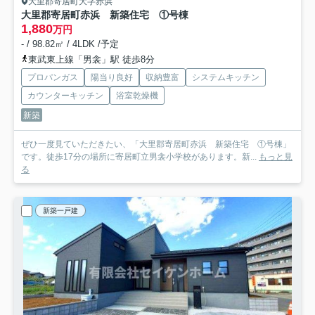
大里郡寄居町大字赤浜
大里郡寄居町赤浜 新築住宅 ①号棟
1,880
万円
- / 98.82㎡ / 4LDK /予定
東武東上線「男衾」駅 徒歩8分
プロパンガス
陽当り良好
収納豊富
システムキッチン
カウンターキッチン
浴室乾燥機
新築
ぜひ一度見ていただきたい、「大里郡寄居町赤浜 新築住宅 ①号棟」
です。徒歩17分の場所に寄居町立男衾小学校があります。新...
もっと見
る
新築一戸建