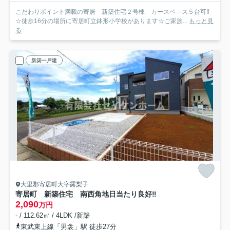
こだわりポイント満載の寄居 新築住宅２号棟 カースペ－ス５台可‼
☆徒歩16分の場所に寄居町立鉢形小学校があります☆ご家族...
もっと見
る
新築一戸建
大里郡寄居町大字露梨子
寄居町 新築住宅 南西角地日当たり良好‼
2,090
万円
- / 112.62㎡ / 4LDK /新築
東武東上線「男衾」駅 徒歩27分