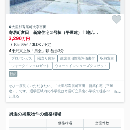
大里郡寄居町大字富田
寄居町富田 新築住宅２号棟（平屋建）土地広々88坪超
3,290
万円
- / 105.99㎡ / 3LDK /予定
東武東上線「男衾」駅 徒歩3分
プロパンガス
陽当り良好
建設住宅性能評価書付
収納豊富
ウォークインクロゼット
ウォークインシューズクロゼット
新築
ぜひ一度見ていただきたい、「大里郡寄居町富田 新築住宅（平屋
建）」です。通学区域内の小学校は寄居町立男衾小学校で徒歩23...
もっ
と見る
男衾の掲載物件の価格相場
価格相場
空室件数