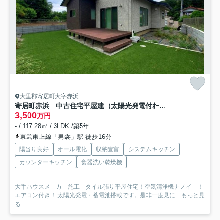
大里郡寄居町大字赤浜
寄居町赤浜 中古住宅平屋建（太陽光発電付ｵｰﾙ電化住宅）
3,500
万円
- / 117.28㎡ / 3LDK /築5年
東武東上線「男衾」駅 徒歩16分
陽当り良好
オール電化
収納豊富
システムキッチン
カウンターキッチン
食器洗い乾燥機
大手ハウスメ－カ－施工 タイル張り平屋住宅！空気清浄機ナノイ－！
エアコン付き！ 太陽光発電・蓄電池搭載です。是非一度見に...
もっと見
る