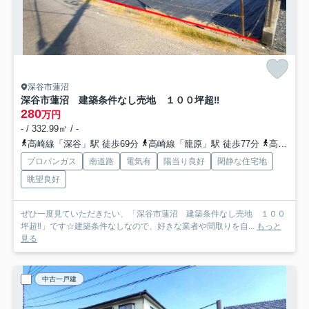
深谷市蓮沼
深谷市蓮沼 建築条件なし売地 １００坪超‼
280
万円
- / 332.99㎡ / -
高崎線「深谷」駅 徒歩69分
高崎線「籠原」駅 徒歩77分
高崎線「深谷」駅 バス16分 埼玉県深谷市「新井郵便局前」 停歩22分
プロパンガス
南道路
電気有
陽当り良好
閑静な住宅地
眺望良好
ぜひ一度見ていただきたい、「深谷市蓮沼 建築条件なし売地 １００
坪超‼」です☆建築条件なしなので、好きな業者や間取りを自...
もっと
見る
中古一戸建