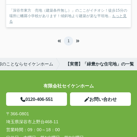
「深谷市東方 売地（建築条件無し）」のここがイチオシ！徒歩15分の
場所に幡羅小学校があります！傾斜地より建築が楽な平坦地...
もっと見
る
1
却のことならセイケンホーム
【実需】「緑豊かな住宅地」の一覧
有限会社セイケンホーム
0120-406-551
お問い合わせ
〒366-0801
埼玉県深谷市上野台468-11
営業時間：
09：00～18：00