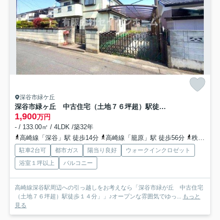
深谷市緑ケ丘
深谷市緑ヶ丘 中古住宅（土地７６坪超）駅徒歩１４分」
1,900
万円
- / 133.00㎡ / 4LDK /築32年
高崎線「深谷」駅 徒歩14分
高崎線「籠原」駅 徒歩56分
秩父鉄道「武川」駅 徒歩76分
駐車2台可
都市ガス
陽当り良好
ウォークインクロゼット
浴室１坪以上
バルコニー
高崎線深谷駅周辺への引っ越しをお考えなら「深谷市緑が丘 中古住宅
（土地７６坪超）駅徒歩１４分」」♪オープンな雰囲気でゆっ...
もっと
見る