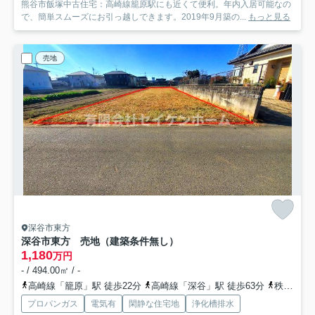
熊谷市飯塚中古住宅：高崎線籠原駅にも近くて便利。年内入居可能なの
で、簡単スムーズにお引っ越しできます。2019年9月築の...
もっと見る
売地
深谷市東方
深谷市東方 売地（建築条件無し）
1,180
万円
- / 494.00㎡ / -
高崎線「籠原」駅 徒歩22分
高崎線「深谷」駅 徒歩63分
秩父鉄道「ひろせ野鳥の森」駅 徒歩81分
プロパンガス
電気有
閑静な住宅地
浄化槽排水