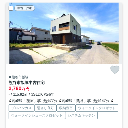
中古一戸建
熊谷市飯塚
熊谷市飯塚中古住宅
2,780
万円
- / 115.92㎡ / 3SLDK /築6年
高崎線「籠原」駅 徒歩77分
高崎線「熊谷」駅 徒歩147分
高崎線「
プロパンガス
陽当り良好
収納豊富
ウォークインクロゼット
ウォークインシューズクロゼット
システムキッチン