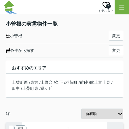
0
お気に入り
小曽根の実需物件一覧
小曽根
変更
条件から探す
変更
おすすめのエリア
上柴町西
/
東方
/
上野台
/
久下
/
稲荷町
/
前砂
/
吹上富士見
/
田中
/
上柴町東
/
緑ケ丘
1
件
売地