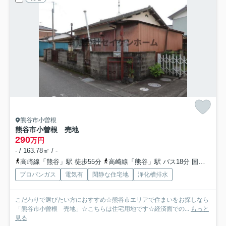
熊谷市小曽根
熊谷市小曽根 売地
290
万円
- / 163.78㎡ / -
高崎線「熊谷」駅 徒歩55分
高崎線「熊谷」駅 バス18分 国際十王交通「赤城神社〔国際十王交通〕」 停歩7分
プロパンガス
電気有
閑静な住宅地
浄化槽排水
こだわりで選びたい方におすすめ☆熊谷市エリアで住まいをお探しなら
「熊谷市小曽根 売地」☆こちらは住宅用地です☆経済面での...
もっと
見る