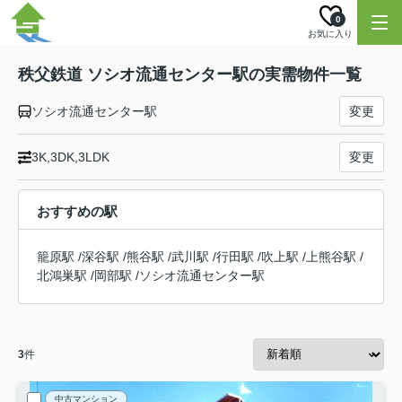
0
お気に入り
秩父鉄道 ソシオ流通センター駅の実需物件一覧
ソシオ流通センター駅
変更
3K,3DK,3LDK
変更
おすすめの駅
籠原駅
/
深谷駅
/
熊谷駅
/
武川駅
/
行田駅
/
吹上駅
/
上熊谷駅
/
北鴻巣駅
/
岡部駅
/
ソシオ流通センター駅
3
件
中古マンション