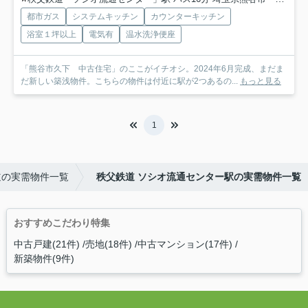
都市ガス
システムキッチン
カウンターキッチン
浴室１坪以上
電気有
温水洗浄便座
「熊谷市久下 中古住宅」のここがイチオシ。2024年6月完成、まだま
だ新しい築浅物件。こちらの物件は付近に駅が2つあるの...
もっと見る
1
道の実需物件一覧
秩父鉄道 ソシオ流通センター駅の実需物件一覧
おすすめこだわり特集
中古戸建(21件)
売地(18件)
中古マンション(17件)
新築物件(9件)