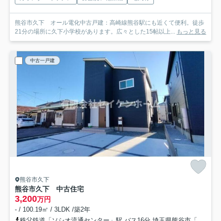
熊谷市久下 オール電化中古戸建：高崎線熊谷駅にも近くて便利。徒歩
21分の場所に久下小学校があります。広々とした15帖以上...
もっと見る
中古一戸建
熊谷市久下
熊谷市久下 中古住宅
3,200
万円
- / 100.19㎡ / 3LDK /築2年
秩父鉄道「ソシオ流通センター」駅 バス16分 埼玉県熊谷市「久下三丁目」 停歩3分