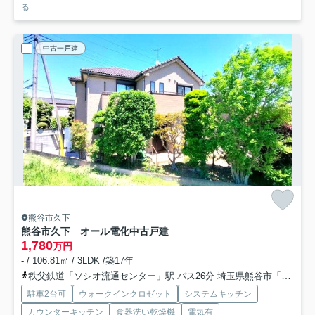
る
中古一戸建
熊谷市久下
熊谷市久下 オール電化中古戸建
1,780
万円
- / 106.81㎡ / 3LDK /築17年
秩父鉄道「ソシオ流通センター」駅 バス26分 埼玉県熊谷市「久下熊久」 停歩3分
駐車2台可
ウォークインクロゼット
システムキッチン
カウンターキッチン
食器洗い乾燥機
電気有