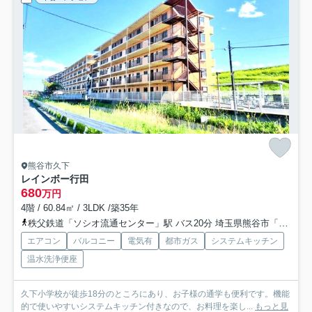
熊谷市久下
レインボー行田
680
万円
4階 / 60.84㎡ / 3LDK /築35年
秩父鉄道「ソシオ流通センター」駅 バス20分 埼玉県熊谷市「久下一丁目」 停歩5分
エアコン
バルコニー
電気有
都市ガス
システムキッチン
温水洗浄便座
久下小学校が徒歩18分のところにあり、お子様の通学も便利です。機能
的で使いやすいシステムキッチン付きなので、お料理を楽し...
もっと見