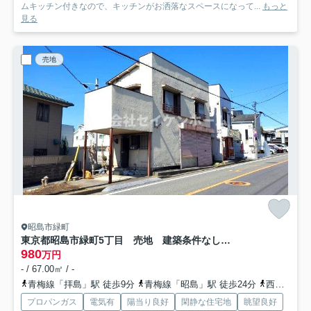
ムキッチン付きなので、キッチンがお洒落なスペースになって...
もっと
見る
売地
昭島市緑町
東京都昭島市緑町5丁目 売地 建築条件なし（建物有）
980
万円
- / 67.00㎡ / -
青梅線「拝島」駅 徒歩9分
青梅線「昭島」駅 徒歩24分
西武拝島線「西武立川」駅 バス10分 東京都立川市「昭島駅北口」 停歩27分
プロパンガス
電気有
陽当り良好
閑静な住宅地
眺望良好