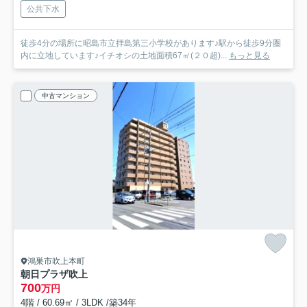
公共下水
徒歩4分の場所に昭島市立拝島第三小学校があります♪駅から徒歩9分圏
内に立地しています♪イチオシの土地面積67㎡(２０超)...
もっと見る
中古マンション
鴻巣市吹上本町
朝日プラザ吹上
700
万円
4階 / 60.69㎡ / 3LDK /築34年