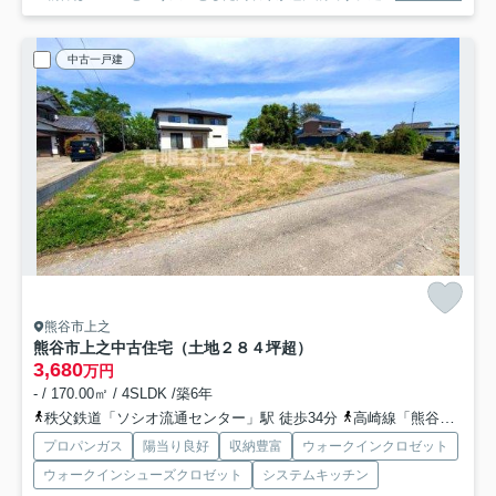
中古一戸建
熊谷市上之
熊谷市上之中古住宅（土地２８４坪超）
3,680
万円
- / 170.00㎡ / 4SLDK /築6年
秩父鉄道「ソシオ流通センター」駅 徒歩34分
高崎線「熊谷」駅 徒歩47分
プロパンガス
陽当り良好
収納豊富
ウォークインクロゼット
ウォークインシューズクロゼット
システムキッチン