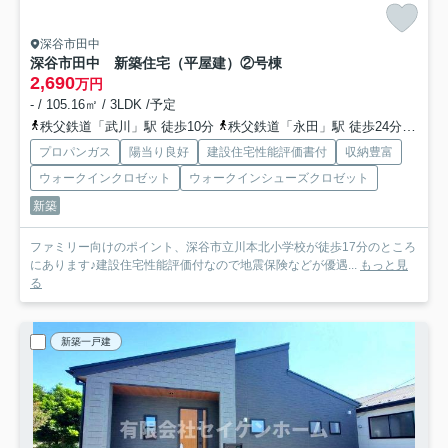
深谷市田中
深谷市田中 新築住宅（平屋建）②号棟
2,690
万円
- / 105.16㎡ / 3LDK /予定
秩父鉄道「武川」駅 徒歩10分
秩父鉄道「永田」駅 徒歩24分
高崎
プロパンガス
陽当り良好
建設住宅性能評価書付
収納豊富
ウォークインクロゼット
ウォークインシューズクロゼット
新築
ファミリー向けのポイント、深谷市立川本北小学校が徒歩17分のところ
にあります♪建設住宅性能評価付なので地震保険などが優遇...
もっと見
る
新築一戸建