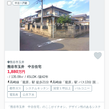
中古一戸建
熊谷市玉井
熊谷市玉井 中古住宅
1,880
万円
- / 135.09㎡ / 4SLDK /築42年
高崎線「籠原」駅 徒歩21分
高崎線「籠原」駅 バス13分 国際十王交通「玉井団地」 停歩2分
都市ガス
システムキッチン
浴室１坪以上
バルコニー
電気有
公共下水
「熊谷市玉井 中古住宅」のここがイチオシ。デザイン性のあるシステ