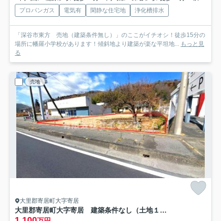
プロパンガス
電気有
閑静な住宅地
浄化槽排水
「深谷市東方 売地（建築条件無し）」のここがイチオシ！徒歩15分の
場所に幡羅小学校があります！傾斜地より建築が楽な平坦地...
もっと見
る
売地
大里郡寄居町大字寄居
大里郡寄居町大字寄居 建築条件なし（土地１５１坪超）
1,100
万円