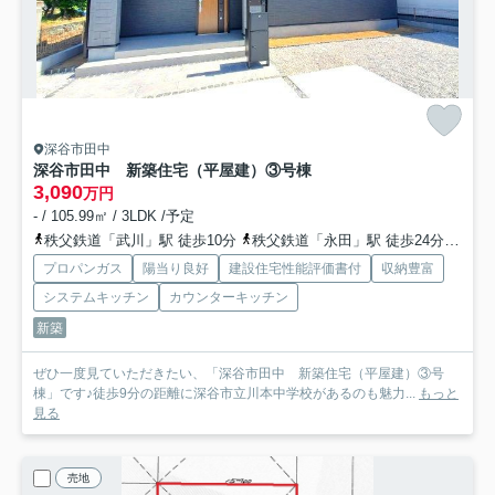
深谷市田中
深谷市田中 新築住宅（平屋建）③号棟
3,090
万円
- / 105.99㎡ / 3LDK /予定
秩父鉄道「武川」駅 徒歩10分
秩父鉄道「永田」駅 徒歩24分
高崎
プロパンガス
陽当り良好
建設住宅性能評価書付
収納豊富
システムキッチン
カウンターキッチン
新築
ぜひ一度見ていただきたい、「深谷市田中 新築住宅（平屋建）③号
棟」です♪徒歩9分の距離に深谷市立川本中学校があるのも魅力...
もっと
見る
売地