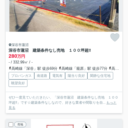
深谷市蓮沼
深谷市蓮沼 建築条件なし売地 １００坪超‼
280
万円
- / 332.99㎡ / -
高崎線「深谷」駅 徒歩69分
高崎線「籠原」駅 徒歩77分
高崎線「深谷」駅 バス16分 埼玉県深谷市「新井郵便局前」 停歩22分
プロパンガス
南道路
電気有
陽当り良好
閑静な住宅地
眺望良好
ぜひ一度見ていただきたい、「深谷市蓮沼 建築条件なし売地 １００
坪超‼」です☆建築条件なしなので、好きな業者や間取りを自...
もっと
見る
売地