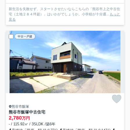
新生活を失敗せず、スタートさせたいならこちらの「熊谷市上之中古住
宅（土地２８４坪超）」はいかがでしょうか。小学校が十分通...
もっと
見る
中古一戸建
熊谷市飯塚
熊谷市飯塚中古住宅
2,780
万円
- / 115.92㎡ / 3SLDK /築6年