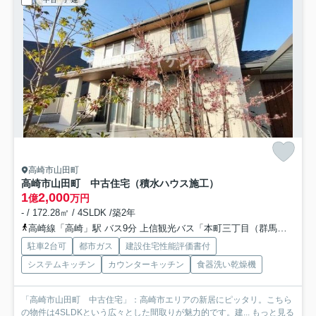
高崎市山田町
高崎市山田町 中古住宅（積水ハウス施工）
1
2,000
億
万円
- / 172.28㎡ / 4SLDK /築2年
高崎線「高崎」駅 バス9分 上信観光バス「本町三丁目（群馬県）」 停歩3分
駐車2台可
都市ガス
建設住宅性能評価書付
システムキッチン
カウンターキッチン
食器洗い乾燥機
「高崎市山田町 中古住宅」：高崎市エリアの新居にピッタリ。こちら
の物件は4SLDKという広々とした間取りが魅力的です。建...
もっと見る