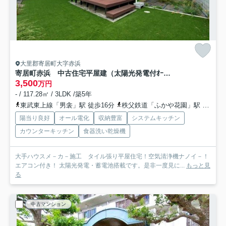
大里郡寄居町大字赤浜
寄居町赤浜 中古住宅平屋建（太陽光発電付ｵｰﾙ電化住宅）
3,500
万円
- / 117.28㎡ / 3LDK /築5年
東武東上線「男衾」駅 徒歩16分
秩父鉄道「ふかや花園」駅 徒歩38分
陽当り良好
オール電化
収納豊富
システムキッチン
カウンターキッチン
食器洗い乾燥機
大手ハウスメ－カ－施工 タイル張り平屋住宅！空気清浄機ナノイ－！
エアコン付き！ 太陽光発電・蓄電池搭載です。是非一度見に...
もっと見
る
中古マンション