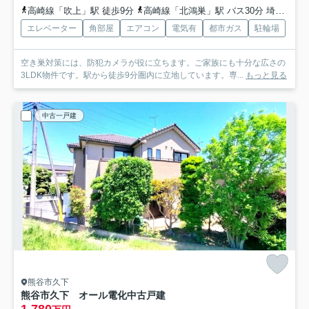
高崎線「吹上」駅 徒歩9分
高崎線「北鴻巣」駅 バス30分 埼玉県鴻巣市「吹上駅北口」 停歩4分
エレベーター
角部屋
エアコン
電気有
都市ガス
駐輪場
空き巣対策には、防犯カメラが役に立ちます。ご家族にも十分な広さの
3LDK物件です。駅から徒歩9分圏内に立地しています。専...
もっと見る
中古一戸建
熊谷市久下
熊谷市久下 オール電化中古戸建
1,780