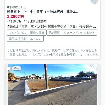
熊谷市上川上
熊谷市上川上 中古住宅（土地68坪超！建物39坪超！）
1,280
万円
- / 130.83㎡ / 4SLDK /築26年
高崎線「熊谷」駅 バス16分 国際十王交通「宿裏」 停歩10分
高崎線
プロパンガス
陽当り良好
収納豊富
ウォークインクロゼット
浴室１坪以上
エアコン
こだわりで選びたい方におすすめ。熊谷市エリアで住まいをお探しなら
「熊谷市上川上 中古住宅（土地68坪超！建物39坪超！）...
もっと見る
売地