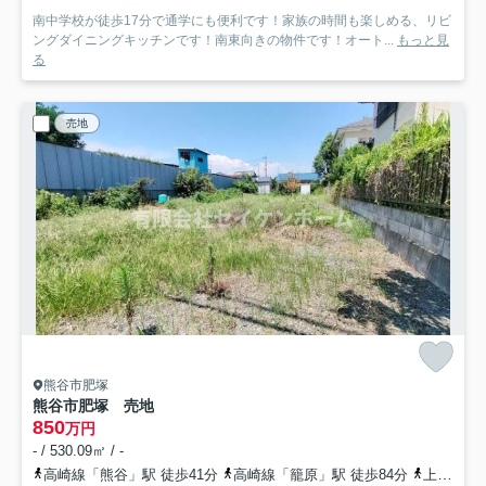
南中学校が徒歩17分で通学にも便利です！家族の時間も楽しめる、リビ
ングダイニングキッチンです！南東向きの物件です！オート...
もっと見
る
売地
熊谷市肥塚
熊谷市肥塚 売地
850
万円
- / 530.09㎡ / -
高崎線「熊谷」駅 徒歩41分
高崎線「籠原」駅 徒歩84分
上越新幹線「熊谷」駅 徒歩41分