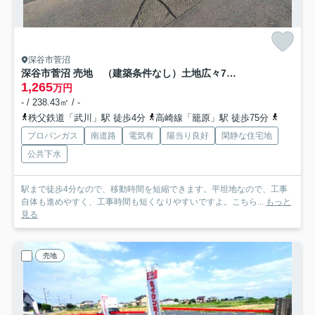
深谷市菅沼
深谷市菅沼 売地 （建築条件なし）土地広々72坪超
1,265
万円
- / 238.43㎡ / -
秩父鉄道「武川」駅 徒歩4分
高崎線「籠原」駅 徒歩75分
高崎線「
プロパンガス
南道路
電気有
陽当り良好
閑静な住宅地
公共下水
駅まで徒歩4分なので、移動時間を短縮できます。平坦地なので、工事
自体も進めやすく、工事時間も短くなりやすいですよ。こちら...
もっと
見る
売地