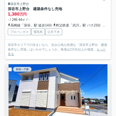
深谷市上野台
深谷市上野台 建築条件なし売地
1,380
万円
- / 246.44㎡ / -
高崎線「深谷」駅 徒歩14分
秩父鉄道「武川」駅 バス23分 埼玉県深谷市「桜ヶ丘小学校［南］」 停歩5分
プロパンガス
電気有
公共下水
深谷市エリアでの住まいなら、住み心地も快適な「深谷市上野台 建築
条件なし売地」はいかがでしょうか。角地は2方向以上が道路...
もっと
見る
新築一戸建