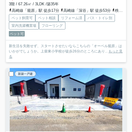
3階 / 67.26㎡ / 3LDK /築35年
高崎線「籠原」駅 徒歩17分
高崎線「深谷」駅 徒歩53分
秩父鉄道「大麻生」駅 バス14分 埼玉県熊谷市「籠原保育所」 停歩9分
ペット飼育可
ペット相談
リフォーム済
バス・トイレ別
室内洗濯機置場
フローリング
ペット可
新生活を失敗せず、スタートさせたいならこちらの「オーベル籠原」は
いかがでしょうか。上柴東小学校が徒歩26分のところにあり...
もっと見
る
新築一戸建