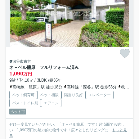
深谷市東方
オ－ベル籠原 フルリフォーム済み
1,090
万円
9階 / 74.10㎡ / 3LDK /築35年
高崎線「籠原」駅 徒歩18分
高崎線「深谷」駅 徒歩53分
秩父鉄道「石原」駅 徒歩78分
ペット飼育可
ペット相談
陽当り良好
エレベーター
バス・トイレ別
エアコン
ペット可
ぜひ一度見ていただきたい、「オ－ベル籠原」です！経済面でも嬉し
い、1,090万円の魅力的な物件です！広々としたリビングに...
もっと見
る