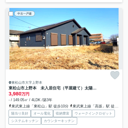
中古一戸建
東松山市大字上野本
東松山市上野本 未入居住宅（平屋建て）太陽光システム搭載
3,980
万円
- / 149.05㎡ / 4LDK /築3年
東武東上線「東松山」駅 徒歩10分
東武東上線「高坂」駅 徒歩47分
陽当り良好
オール電化
収納豊富
ウォークインクロゼット
システムキッチン
カウンターキッチン