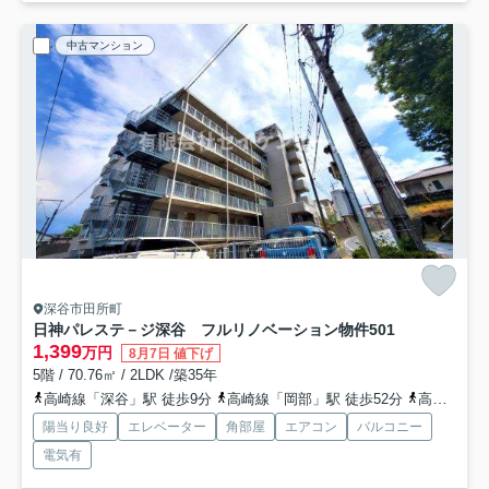
中古マンション
深谷市田所町
日神パレステ－ジ深谷 フルリノベーション物件
501
1,399
万円
8月7日 値下げ
5階 / 70.76㎡ / 2LDK /築35年
高崎線「深谷」駅 徒歩9分
高崎線「岡部」駅 徒歩52分
高崎線「籠原」駅 徒歩75分
陽当り良好
エレベーター
角部屋
エアコン
バルコニー
電気有