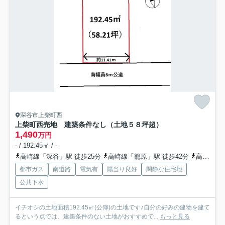
深谷市上柴町西
上柴町西売地 建築条件なし（土地５８坪超）
1,490
万円
- / 192.45㎡ / -
高崎線「深谷」駅 徒歩25分
高崎線「籠原」駅 徒歩42分
高崎線「深谷」駅 バス12分 埼玉県深谷市「上柴メンタルクリニック前」 停歩3分
都市ガス
南道路
電気有
陽当り良好
閑静な住宅地
公共下水
イチオシの土地面積192.45㎡(公簿)の土地です♪自分の好みの建物を建て
るという点では、建築条件のない土地がおすすめで...
もっと見る