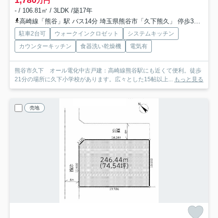
万円
- / 106.81㎡ / 3LDK /築17年
高崎線「熊谷」駅 バス14分 埼玉県熊谷市「久下熊久」 停歩3分
秩
駐車2台可
ウォークインクロゼット
システムキッチン
カウンターキッチン
食器洗い乾燥機
電気有
熊谷市久下 オール電化中古戸建：高崎線熊谷駅にも近くて便利。徒歩
21分の場所に久下小学校があります。広々とした15帖以上...
もっと見る
売地