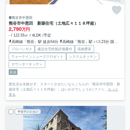
熊谷市中恩田
熊谷市中恩田 新築住宅（土地広々１１８坪超）
2,790
万円
- / 122.55㎡ / 4LDK /予定
高崎線「熊谷」駅 徒歩54分
高崎線「熊谷」駅 バス23分 国際十王交通「上恩田〔国際十王交通〕」 停歩5分
プロパンガス
建設住宅性能評価書付
収納豊富
ウォークインシューズクロゼット
システムキッチン
カウンターキッチン
新築
新生活を失敗せず、スタートさせたいならこちらの「熊谷市中恩田 新
築住宅（土地広々１１８坪超）」はいかがでしょうか♪ファミ...
もっと
見る
中古マンション