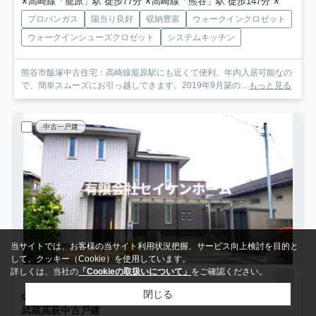
高崎線「籠原」駅 徒歩77分
高崎線「熊谷」駅 徒歩147分
高崎線「
プロパンガス
陽当り良好
収納豊富
ウォークインクロゼット
ウォークインシューズクロゼット
システムキッチン
熊谷市飯塚中古住宅：高崎線籠原駅にも近くて便利。年内入居可能なの
で、簡単スムーズにお引っ越しできます。2019年9月築の...
もっと見る
中古一戸建
当サイトでは、お客様の当サイト利用状況把握、サービス向上検討を目的と
して、クッキー（Cookie）を使用しています。
詳しくは、当社の
「Cookieの取扱いについて」
をご確認ください。
閉じる
日高市武蔵高萩
武蔵高萩中古戸建