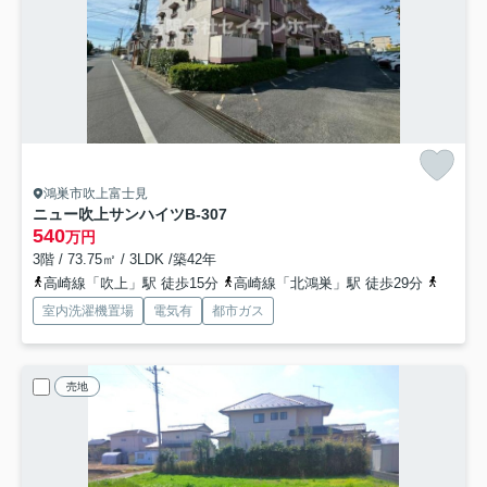
鴻巣市吹上富士見
ニュー吹上サンハイツ
B-307
540
万円
3階 / 73.75㎡ / 3LDK /築42年
高崎線「吹上」駅 徒歩15分
高崎線「北鴻巣」駅 徒歩29分
高崎線
室内洗濯機置場
電気有
都市ガス
売地