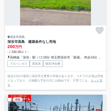
深谷市高島
深谷市高島 建築条件なし売地
200
万円
- / 334.00㎡ / -
高崎線「深谷」駅 バス18分 埼玉県深谷市「新戒」 停歩14分
東武伊
プロパンガス
電気有
個別浄化槽
徒歩13分の場所に深谷市立豊里小学校があります。コチラの土地は売地
となっており、土地購入予定の方にお勧めです。子育てにも...
もっと見
る
売地