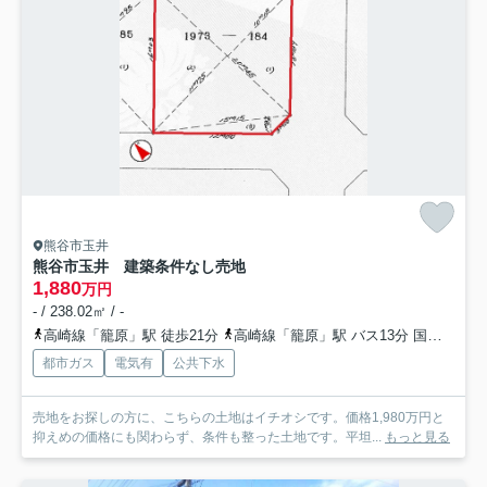
熊谷市玉井
熊谷市玉井 建築条件なし売地
1,880
万円
- / 238.02㎡ / -
高崎線「籠原」駅 徒歩21分
高崎線「籠原」駅 バス13分 国際十王交通「玉井団地」 停歩2分
都市ガス
電気有
公共下水
売地をお探しの方に、こちらの土地はイチオシです。価格1,980万円と
抑えめの価格にも関わらず、条件も整った土地です。平坦...
もっと見る