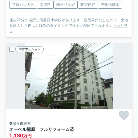
プロパンガス
南道路
陽当り良好
眺望良好
浄化槽排水
徒歩22分の場所に熊谷西小学校があります！建築条件なしなので、土地
を購入した後はお好みのタイミングで住まいが建てられます...
もっと見
る
中古マンション
深谷市東方
オーベル籠原 フルリフォーム済
1,180
万円