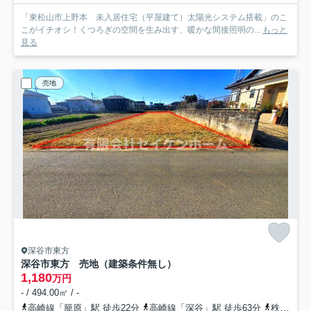
「東松山市上野本 未入居住宅（平屋建て）太陽光システム搭載」のこ
こがイチオシ！くつろぎの空間を生み出す、暖かな間接照明の...
もっと
見る
売地
深谷市東方
深谷市東方 売地（建築条件無し）
1,180
万円
- / 494.00㎡ / -
高崎線「籠原」駅 徒歩22分
高崎線「深谷」駅 徒歩63分
秩父鉄道「ひろせ野鳥の森」駅 徒歩81分