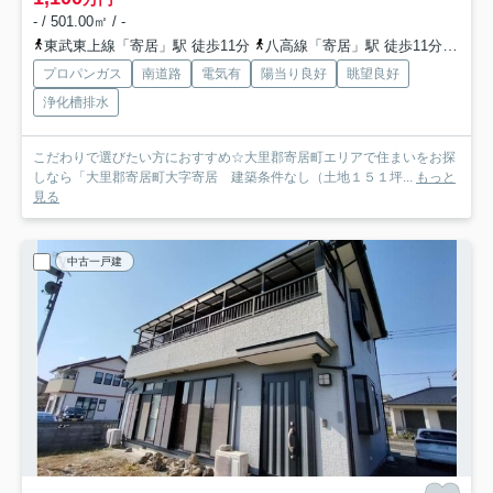
- / 501.00㎡ / -
東武東上線「寄居」駅 徒歩11分
八高線「寄居」駅 徒歩11分
秩父
プロパンガス
南道路
電気有
陽当り良好
眺望良好
浄化槽排水
こだわりで選びたい方におすすめ☆大里郡寄居町エリアで住まいをお探
しなら「大里郡寄居町大字寄居 建築条件なし（土地１５１坪...
もっと
見る
中古一戸建