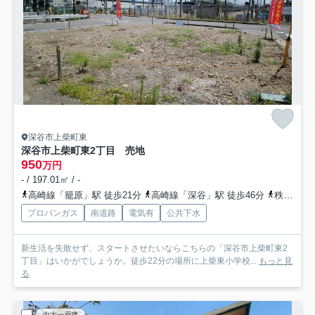
深谷市上柴町東
深谷市上柴町東2丁目 売地
950
万円
- / 197.01㎡ / -
高崎線「籠原」駅 徒歩21分
高崎線「深谷」駅 徒歩46分
秩父鉄道「大麻生」駅 徒歩66分
プロパンガス
南道路
電気有
公共下水
新生活を失敗せず、スタートさせたいならこちらの「深谷市上柴町東2
丁目」はいかがでしょうか。徒歩22分の場所に上柴東小学校...
もっと見
る
中古一戸建